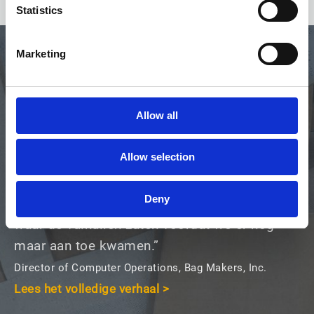
Statistics
Marketing
Allow all
Allow selection
“Ik kan niet genoeg vertellen over Eskers
Professional Serviceteam, we bereikten ROI
Deny
in slechts drie maanden! Ze leken te weten
waar de valkuilen zaten voordat we er nog
maar aan toe kwamen.”​
Director of Computer Operations, Bag Makers, Inc.
Lees het volledige verhaal >