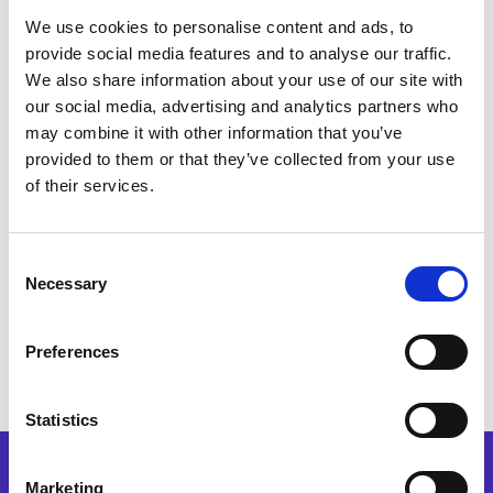
We use cookies to personalise content and ads, to
Gefragmenteerde systemen maken
provide social media features and to analyse our traffic.
realtime inzicht in cash, risico en
We also share information about your use of our site with
prestaties moeilijk.
our social media, advertising and analytics partners who
may combine it with other information that you’ve
Hoe Esker helpt
provided to them or that they’ve collected from your use
of their services.
Biedt één geïntegreerd overzicht van
S2P- en O2C-processen voor
Consent
strategische beslissingen op basis
Necessary
Selection
van betrouwbare data.
Preferences
Statistics
Marketing