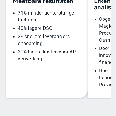
Erkenn
Meetbare resultaten
analist
71% minder achterstallige
Opgenom
facturen
Magic Q
40% lagere DSO
Procure
3× snellere leveranciers-
Cash
onboarding
Door ID
30% lagere kosten voor AP-
innovat
verwerking
financi
Door Ar
benoemd
Provide