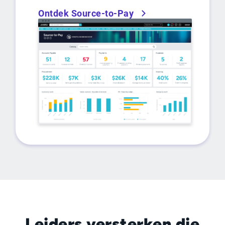
Ontdek Source-to-Pay
Leiders versterken die