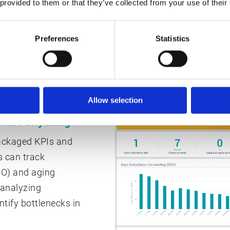
 provided to them or that they’ve collected from your use of their
Preferences
Statistics
lytics
Allow selection
ndle anything
packaged KPIs and
s can track
DO) and aging
 analyzing
ntify bottlenecks in