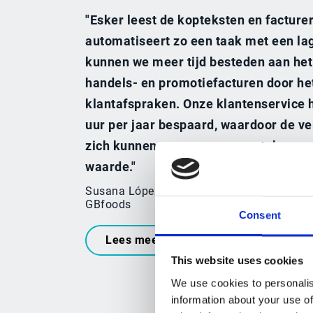
"Esker leest de kopteksten en facture
automatiseert zo een taak met een la
kunnen we meer tijd besteden aan he
handels- en promotiefacturen door he
klantafspraken. Onze klantenservice 
uur per jaar bespaard, waardoor de v
zich kunnen concentreren op taken m
waarde."​
Susana López, Front-Office Retail Custome
GBfoods
Consent
Lees meer
This website uses cookies
We use cookies to personalis
information about your use of