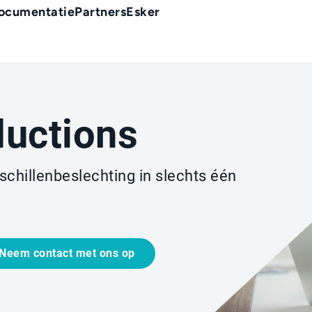
ocumentatie
Partners
Esker
ductions
chillenbeslechting in slechts één
Neem contact met ons op