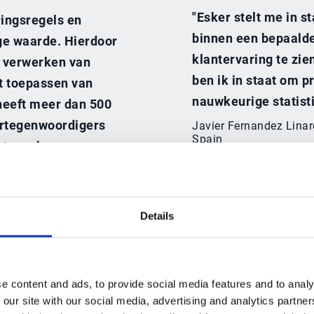
"Esker stelt me in 
ringsregels en
binnen een bepaalde
ge waarde. Hierdoor
klantervaring te zie
t verwerken van
ben ik in staat om p
t toepassen van
nauwkeurige statisti
heeft meer dan 500
ertegenwoordigers
Javier Fernandez Linar
Spain
et een hogere
Lees meer
r Service Manager,
Details
e content and ads, to provide social media features and to analy
 our site with our social media, advertising and analytics partn