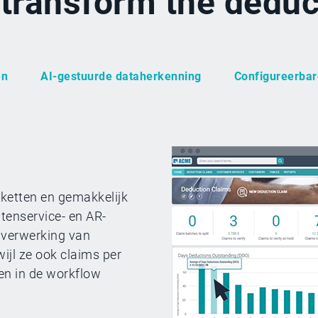
y transform the dedu
en
AI-gestuurde dataherkenning
Configureerbar
kketten en gemakkelijk
tenservice- en AR-
 verwerking van
wijl ze ook claims per
en in de workflow