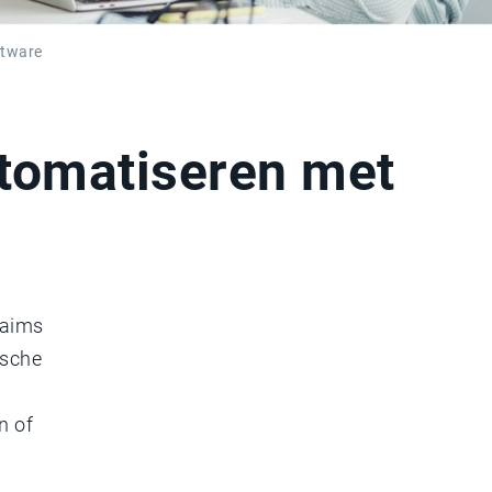
ftware
tomatiseren met
laims
ische
n of