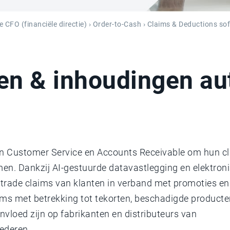
e CFO (financiële directie)
›
Order-to-Cash
› Claims & Deductions so
en & inhoudingen au
en Customer Service en Accounts Receivable om hun c
men. Dankzij AI-gestuurde datavastlegging en elektron
trade claims van klanten in verband met promoties en
aims met betrekking tot tekorten, beschadigde producte
invloed zijn op fabrikanten en distributeurs van
ederen.