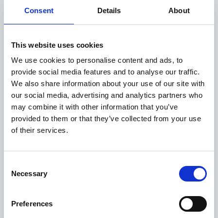
Gebruik ChatGPT om
Consent
Details
About
vragen te beantwoorden
This website uses cookies
We use cookies to personalise content and ads, to
Reageer sneller en efficiënter op klanten dankzij
provide social media features and to analyse our traffic.
ChatGPT! AI-gegenereerde antwoorden worden
We also share information about your use of our site with
our social media, advertising and analytics partners who
automatisch aanbevolen aan
may combine it with other information that you’ve
klantenservicemedewerkers die deze beoordelen,
provided to them or that they’ve collected from your use
indien nodig bewerken en rechtstreeks de klant
of their services.
beantwoorden. ChatGPT is ingebouwd in de
oplossing van Esker en biedt
Consent
klantenservicemedewerkers een extra
Necessary
Selection
hulpmiddel om vragen van klanten zoals
orderstatus, beschikbaarheid, prijsaanvragen en
Preferences
vragen over productinformatie efficiënt af te