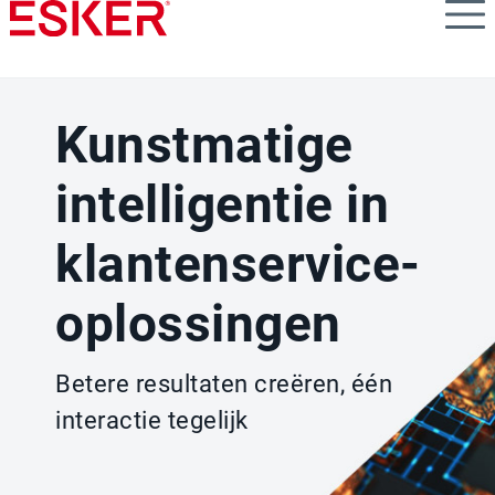
Skip
to
main
content
Kunstmatige
intelligentie in
klantenservice-
oplossingen
Betere resultaten creëren, één
interactie tegelijk