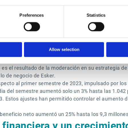
debería impulsar las nuevas contrataciones en la segu
 y estable en comparación con un primer semestre d
Preferences
Statistics
con fuerza con un aumento del 52%, impulsada por la i
ales de rentabilidad
Allow selection
ó a ser rentable, en línea con sus niveles habituales
es el resultado de la moderación en su estrategia d
lo de negocio de Esker.
pecto al primer semestre de 2023, impulsado por los 
edia del semestre aumentó solo un 3% hasta las 1.04
3. Estos ajustes han permitido controlar el aumento d
l beneficio neto aumentó un 25% hasta los 9,3 millones
 financiera y un crecimiento