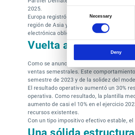
Partner Dematerialization Platform (PDP) 
2025.
Consent
Europa registró un comportamiento sólido
Necessary
Selection
región de Asia y el Pacífico se recuperó 
electrónica obligatoria en Malasia.
Vuelta a niveles norm
Deny
Como se anunció el año pasado, Esker volvi
ventas semestrales. Este comportamiento 
semestre de 2023 y de la solidez del mode
El resultado operativo aumentó un 30% res
operativa. Como resultado, la plantilla m
aumento de casi el 10% en el ejercicio 202
recursos existentes.
Con un tipo impositivo efectivo estable, e
Una sólida estructura