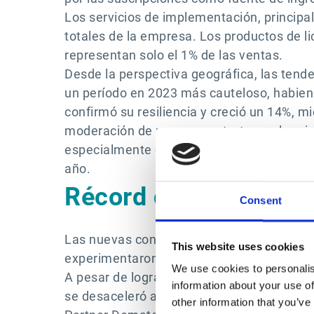
Los servicios de implementación, principa
totales de la empresa. Los productos de li
representan solo el 1% de las ventas.
Desde la perspectiva geográfica, las tend
un período en 2023 más cauteloso, habien
confirmó su resiliencia y creció un 14%, 
moderación de nuevos contratos en la prim
especialmente en el primer semestre de 2
año.
Récord de nuevas con
Consent
Las nuevas contrataciones aumentaron un 
This website uses cookies
experimentaron un crecimiento del 95% con
We use cookies to personalis
A pesar de lograr un crecimiento del 18% 
information about your use of
se desaceleró a principios de año debido a
other information that you’ve