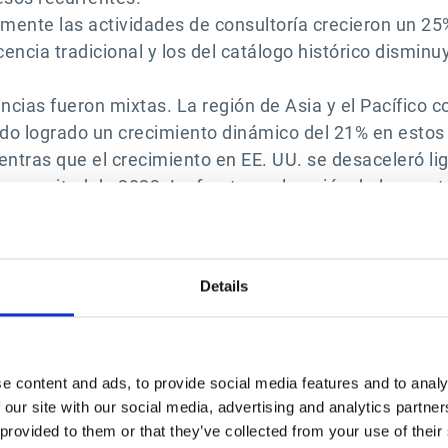
lmente las actividades de consultoría crecieron un 25
cencia tradicional y los del catálogo histórico dismin
encias fueron mixtas. La región de Asia y el Pacífico
do logrado un crecimiento dinámico del 21% en estos
mientras que el crecimiento en EE. UU. se desaceleró 
era mitad de 2023. La fuerte aceleración de las contr
024, hace pensar en un aumento del crecimiento en 
trataciones
Details
51% en el primer semestre del año, impulsadas princ
 contratos muy significativos firmados en el segundo
e content and ads, to provide social media features and to analy
en comparación con el primer semestre de 2023, el rit
 our site with our social media, advertising and analytics partn
l retraso de la reforma de la facturación electrónica.
 provided to them or that they’ve collected from your use of their