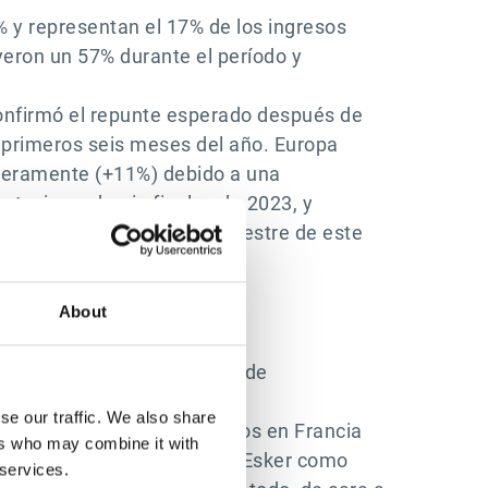
% y representan el 17% de los ingresos
uyeron un 57% durante el período y
 confirmó el repunte esperado después de
 primeros seis meses del año. Europa
ligeramente (+11%) debido a una
ataciones hacia finales de 2023, y
América en el segundo semestre de este
About
ipalmente por EE. UU., donde
 trimestre.
se our traffic. We also share
mo de los contratos firmados en Francia
ers who may combine it with
 Sin embargo, el registro de Esker como
 services.