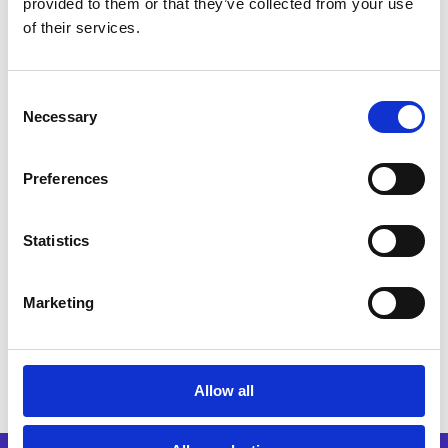
provided to them or that they’ve collected from your use
Lieferant und Kunde, von der beide Seiten
of their services.
profitieren können.
Consent
Wichtige Grundlagen
: Was ist VMI, was sind
Necessary
Selection
die Voraussetzungen und welche Vorteile gibt
es?
Preferences
Überblick
zu den verschiedenen
VMI-Arten
Statistics
und der
technischen Umsetzung
Marketing
Wie VMI und EDI bei der
Optimierung der
Lieferkette
zusammenspielen
Allow all