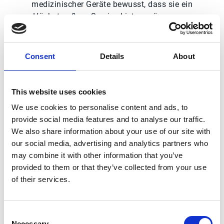
medizinischer Geräte bewusst, dass sie ein
Höchstmaß an Service bieten müssen, um
bestehende Kunden zu halten und neue
Kunden zu gewinnen. Eine hocheffektive
Auftragsverarbeitung ist für dieses Ziel
Consent
Details
About
absolut entscheidend.
In ihrem Bestreben, den Kundenservice zu
This website uses cookies
verbessern und Wettbewerbsvorteile zu
We use cookies to personalise content and ads, to
erhalten, stehen Unternehmen der
provide social media features and to analyse our traffic.
Medizintechnik vor Herausforderungen in
We also share information about your use of our site with
den Bereichen Transparenz, Produktivität,
our social media, advertising and analytics partners who
Genauigkeit, Kostenkontrolle und
may combine it with other information that you’ve
Implementierung.
provided to them or that they’ve collected from your use
Das größte Hindernis bei der Überwindung
of their services.
all dieser Herausforderungen ist Papier.
Medizintechnikunternehmen stellen zwar
einige der innovativsten Produkte der Welt
Consent
Necessary