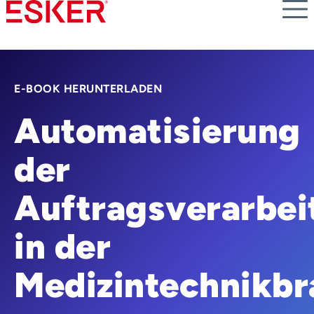
Skip
to
main
content
E-BOOK HERUNTERLADEN
Automatisierung
der
Auftragsverarbei
in der
Medizintechnikb