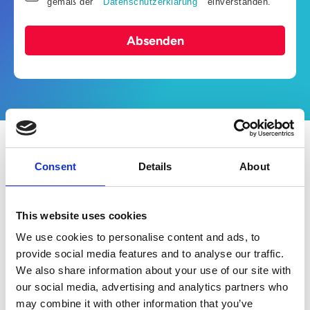
gemäß der
Datenschutzerklärung
einverstanden.
Absenden
Inhalte
Consent
Details
About
Mit der Trendstudie Claims & Deductions
This website uses cookies
beleuchten wir den Stand der
We use cookies to personalise content and ads, to
Automatisierung für einen oft
provide social media features and to analyse our traffic.
vernachlässigten Prozess. Insgesamt haben
We also share information about your use of our site with
wir 125 Unternehmen verschiedener Größen
our social media, advertising and analytics partners who
und aus verschiedenen Branchen befragt,
may combine it with other information that you’ve
wie der Claims & Deductions-Prozess in