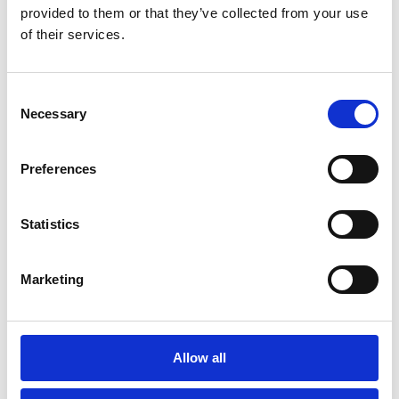
provided to them or that they’ve collected from your use
ihrem Unternehmen abläuft, welche
of their services.
Schwächen und Herausforderungen erkannt
werden und ob Automatisierung für die
Prozessoptimierung eine Rolle spielt.
Consent
Necessary
Selection
Wie erfolgt die
Verarbeitung von Claims &
Deductions
in deutschen Unternehmen?
Preferences
Statistics
Wie
automatisiert ist der Prozess
bereits?
Gibt es Planungen für die Automatisierung?
Marketing
Umfassendes
Interview
zur Einordnung der
Ergebnisse mit
Dr. Rafael Arto-Haumacher
Allow all