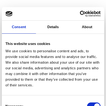
Was steht drin?
Consent
Details
About
Immer mehr Unternehmen greifen auf
Rückwärtsauktionen zurück, um ihre
Beschaffungsprozesse zu optimieren. Dieser
This website uses cookies
praktische „
Leitfaden für
Rückwärtsauktionen
“ deckt alles ab, was
We use cookies to personalise content and ads, to
Sie benötigen, um diese smarte Methode in
provide social media features and to analyse our traffic.
Ihre Beschaffungsstrategie zu integrieren.
We also share information about your use of our site with
Erfahren Sie:
our social media, advertising and analytics partners who
may combine it with other information that you’ve
provided to them or that they’ve collected from your use
Welche Vorteile eine Rückwärtsauktion bietet.
of their services.
Consent
Wie unterschiedliche Kunden von Esker