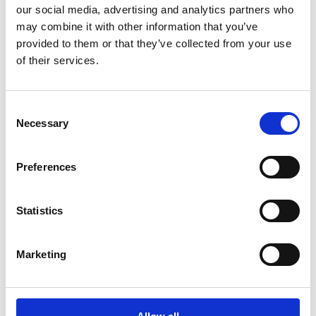
our social media, advertising and analytics partners who
ausreichen. Ihre Führungskraft fordert stets
may combine it with other information that you’ve
zusätzliche Einsparungen. Wenn es nicht die
provided to them or that they’ve collected from your use
direkte Vorgesetzte bzw. der direkte
of their services.
Vorgesetzte ist, dann ist es die
Geschäftsleitung, die unternehmensweite
Kostensenkungen verlangt. Wie können Sie
Consent
diesem Druck begegnen? Genau hier kommt
Necessary
Selection
eSourcing ins Spiel.
Ziel eines eSourcing-Tools ist es, die
Preferences
Interaktionen zwischen einem Unternehmen,
seinen Lieferanten und weiteren
Statistics
Stakeholdern zu zentralisieren und zu
automatisieren. eSourcing-Lösungen
steigern die Geschwindigkeit und Effizienz
Marketing
von Einkaufs- und Spend-Management-
Prozessen.
Laden Sie das kostenlose eBook herunter