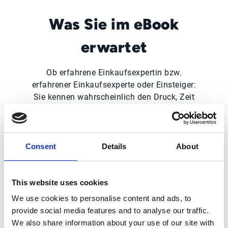
Was Sie im eBook
erwartet
Ob erfahrene Einkaufsexpertin bzw.
erfahrener Einkaufsexperte oder Einsteiger:
Sie kennen wahrscheinlich den Druck, Zeit
UND Geld zu sparen. Sie möchten die
Durchlaufzeit des Sourcing-Prozesses
verkürzen und die abschließende Analyse
beschleunigen, ohne Abstriche bei den
Consent
Details
About
Ergebnissen zu machen. Gleichzeitig
möchten Sie Lieferantenverhandlungen
schneller voranbringen, ohne
This website uses cookies
Einsparpotenziale zu verlieren.
We use cookies to personalise content and ads, to
provide social media features and to analyse our traffic.
Sie wissen bereits, dass Einsparungen bei
We also share information about your use of our site with
Waren oder Dienstleistungen allein nie