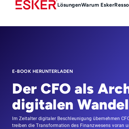
Skip
Main
Lösungen
Warum Esker
Resso
to
menu
main
de
content
E-BOOK HERUNTERLADEN
Der CFO als Arch
digitalen Wandel
Im Zeitalter digitaler Beschleunigung übernehmen CFOs
treiben die Transformation des Finanzwesens voran un