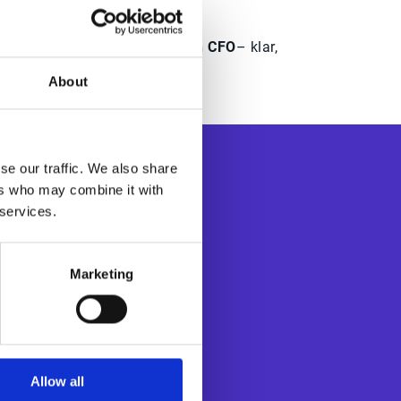
3 Schritte des modernen CFO
– klar,
praxisnah, wirkungsvoll.
About
se our traffic. We also share
ers who may combine it with
 services.
Marketing
schäftsprozessen
stechnologien
 das Working
ung verbessert
Allow all
mit Kunden,