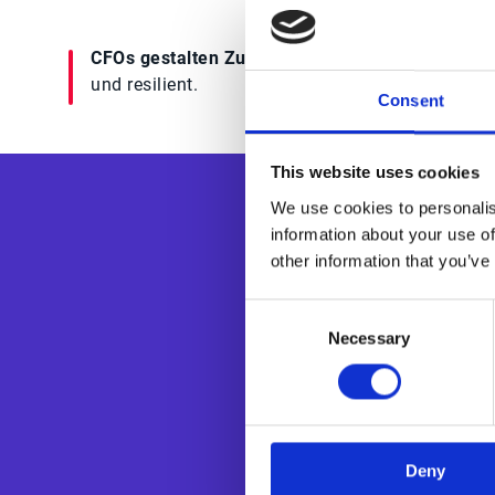
CFOs gestalten Zukunft
– strategisch, digital
und resilient.
Consent
This website uses cookies
We use cookies to personalis
information about your use of
other information that you’ve
Consent
Necessary
Selection
Esker ist der g
für das Offic
optimieren 
Capital und d
Deny
sowie die 