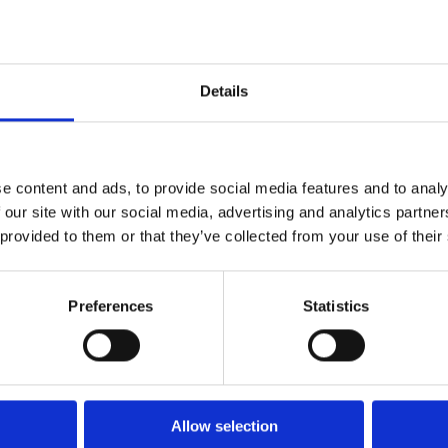
Automatisierung entfesselt Potenziale
– für
Teams, Prozesse und Ergebnisse.
Details
e content and ads, to provide social media features and to analy
 our site with our social media, advertising and analytics partn
 provided to them or that they’ve collected from your use of their
Über Esker
Preferences
Statistics
lobale KI-Spezialist für die smarte Automatisierung von Ge
e of the CFO. Durch den Einsatz neuester Automatisierung
die Source-to-Pay- und Order-to-Cash-Lösungen von Esker
en Cashflow. Zugleich werden damit die Entscheidungsfind
Allow selection
Zusammenarbeit und zwischenmenschlichen Beziehungen 