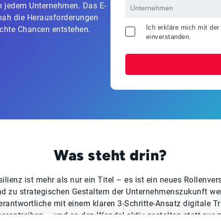
n jedem Unternehmen. Das E-
snah die Herausforderungen
Ich erkläre mich mit de
chte Chancen entstehen.
einverstanden.
Was steht drin?
ilienz ist mehr als nur ein Titel – es ist ein neues Rollenve
 zu strategischen Gestaltern der Unternehmenszukunft we
erantwortliche mit einem klaren 3-Schritte-Ansatz digitale 
vorantreiben – und so den Wandel aktiv gestalten statt nur 