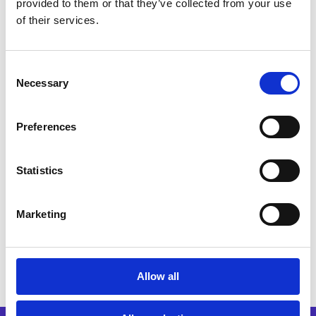
provided to them or that they’ve collected from your use
White Paper geben wir EDI-Neulingen einen
of their services.
leicht verständlichen Einblick in die
wichtigsten EDI-Themen:
Consent
Necessary
Was ist elektronischer Datenaustausch?
Selection
Preferences
Übertragungsarten
Statistics
Nachrichtenstandards und -arten
Marketing
Was ist eine EDI-Cloud?
Allow all