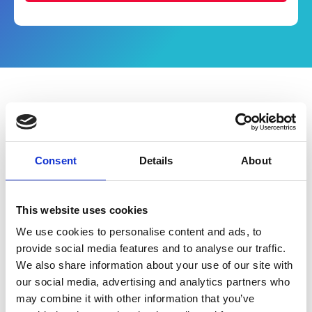
Was enthält das White
Paper?
Consent
Details
About
EDI hat viele Vorteile: Schnelle
Datenübertragung, geringe Fehlerquoten und
This website uses cookies
niedrige Kosten sind nur einige davon. Der
We use cookies to personalise content and ads, to
Einstieg in das Thema hält allerdings einige
provide social media features and to analyse our traffic.
Hürden parat, denn EDI ist ein sehr
We also share information about your use of our site with
technisches, komplexes Thema, dessen
our social media, advertising and analytics partners who
Bandbreite für Neueinsteiger
may combine it with other information that you’ve
unüberschaubar anmuten kann. In unserem