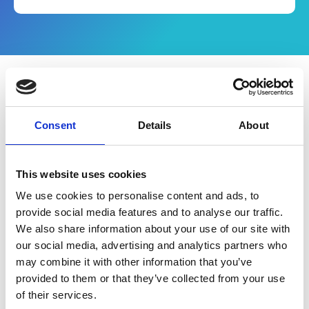
Über dieses E-Book
Consent
Details
About
Eine Verpflichtung zur elektronischen
Rechnungsstellung in der Abrechnung mit
B2G-Partnern besteht in Frankreich schon
This website uses cookies
lange. Nun wird dieser Ansatz auch auf den
We use cookies to personalise content and ads, to
B2B-Handel ausgeweitet. Was kommt also
provide social media features and to analyse our traffic.
auf die Unternehmen zu, die in oder mit
We also share information about your use of our site with
Frankreich Geschäfte machen? Und wie
our social media, advertising and analytics partners who
können Sie sich und Ihr Unternehmen
may combine it with other information that you’ve
optimal auf die Umstellung vorbereiten?
provided to them or that they’ve collected from your use
of their services.