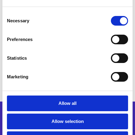
Welche neuen Gesetze gelten für Frankreich
und welche Fristen sind einzuhalten?
Consent
Necessary
Selection
In welchem Modell erfolgt die E-
Preferences
Rechnungsstellung?
Statistics
Alles Wissenswerte zum neuen
Abrechnungsformat in Frankreich – kompakt
Marketing
zusammengefasst!
Allow all
Allow selection