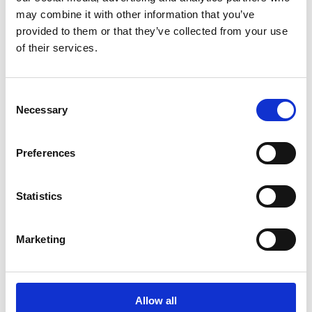
may combine it with other information that you’ve
wie viel Tail Spend Sie tatsächlich kostet
provided to them or that they’ve collected from your use
of their services.
wie sich Angebotsanfragen für
Consent
Gelegenheitskäufer vereinfachen lassen
Necessary
Selection
Preferences
wie Automatisierung Preisabweichungen
reduziert und Spend under Management
steigert
Statistics
Marketing
wie sich all das ohne Prozessverzögerungen
oder zusätzliche Komplexität umsetzen lässt
Allow all