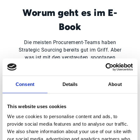
Worum geht es im E-
Book
Die meisten Procurement-Teams haben
Strategic Sourcing bereits gut im Griff. Aber
was ist mit den verstreuten, spontanen
Einkäufen, die die letzten 10–20 % des
Ausgabenvolumens ausmachen? Genau dort
wird es oft etwas unübersichtlich.
Consent
Details
About
Unser aktuelles E-Book zeigt, warum
demokratischere Sourcing-Strategien so
This website uses cookies
wichtig sind und wie Unternehmen damit
We use cookies to personalise content and ads, to
den „langsamen Abfluss“ verlorener
provide social media features and to analyse our traffic.
Gewinne stoppen, der durch ein schwaches
We also share information about your use of our site with
Tail-Spend-Management entsteht.
our social media, advertising and analytics partners who