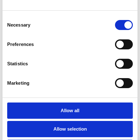
88% schneller
Die Bearbeitung von Kundenstreitfällen wurde
Consent
deutlich beschleunigt.
Necessary
Selection
7-10 Tage auf 3-4 Tage
Preferences
Die Durchlaufzeit für Open-Account-Kreditanträge
sank spürbar.
Statistics
Marketing
TEC Kunden-Case lesen
Allow all
Allow selection