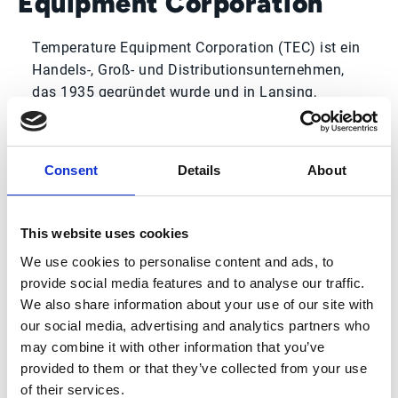
Equipment Corporation
Temperature Equipment Corporation (TEC) ist ein
Handels-, Groß- und Distributionsunternehmen,
das 1935 gegründet wurde und in Lansing,
Illinois, ansässig ist. Als größter Carrier-&-Bryant-
Distributor im Mittleren Westen beschäftigt TEC
mehr als 500 Mitarbeitende, nutzt Infor SXe ERP
Consent
Details
About
und bedient Kunden in der Region.
Zentrale Ergebnisse
This website uses cookies
We use cookies to personalise content and ads, to
provide social media features and to analyse our traffic.
10 Tage
We also share information about your use of our site with
our social media, advertising and analytics partners who
Die durchschnittliche DSO-Reduzierung nach der
may combine it with other information that you’ve
Ausweitung von Esker auf mehrere AR-Prozesse.
provided to them or that they’ve collected from your use
of their services.