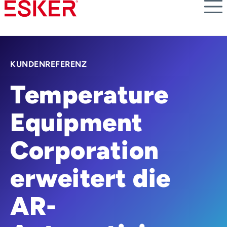
Skip
to
main
content
KUNDENREFERENZ
Temperature
Equipment
Corporation
erweitert die
AR-