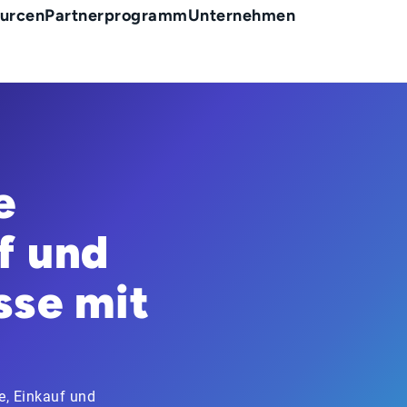
urcen
Partnerprogramm
Unternehmen
e
f und
sse mit
e, Einkauf und