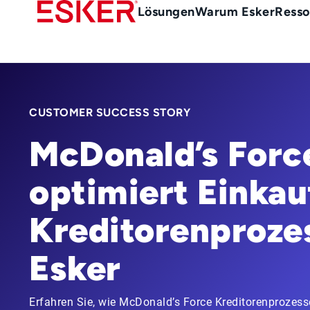
Skip
Main
Lösungen
Warum Esker
Resso
to
menu
main
de
content
CUSTOMER SUCCESS STORY
McDonald’s Forc
optimiert Einkau
Kreditorenproze
Esker
Erfahren Sie, wie McDonald’s Force Kreditorenprozess