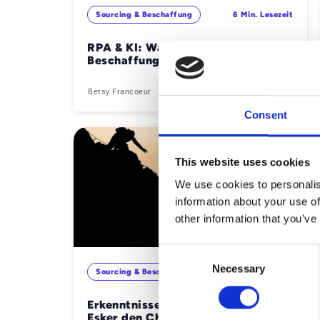
Sourcing & Beschaffung
6 Min. Lesezeit
RPA & KI: Warum sie für die
Beschaffung unverzichtbar sind
Betsy Francoeur
Consent
This website uses cookies
We use cookies to personalis
information about your use of
other information that you’ve
Consent
Necessary
Selection
Sourcing & Beschaffung
2 Min. Lesezeit
Erkenntnisse des Aufstiegs: Wie
Esker den Challenger-Status