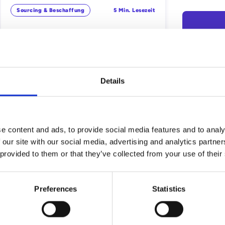
Sourcing & Beschaffung
5 Min. Lesezeit
Wie man die beste Software für
Vertragsverlängerungen findet
Est
Xaver Gerhartz
you
Details
can
pro
cal
e content and ads, to provide social media features and to analy
pot
 our site with our social media, advertising and analytics partn
pro
 provided to them or that they’ve collected from your use of their
pay
red
opt
Preferences
Statistics
Sourcing & Beschaffung
2 Min. Lesezeit
Mehr als nur Online-Auktionen: Die
Power der Rückwärtsauktionen
C