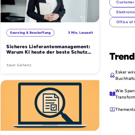
Customer
Elektroni
Office of
Sourcing & Beschaffung
3 Min. Lesezeit
Sicheres Lieferantenmanagement:
Warum KI heute der beste Schutz
Trend
vor Betrug ist
Xaver Gerhartz
Esker wi
Buchhalt
Wie Span
Transfor
Thement