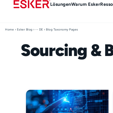
Skip
Main
Lösungen
Warum Esker
Resso
to
menu
main
de
content
Home
›
Esker Blog
›
-- DE
› Blog Taxonomy Pages
Sourcing & 