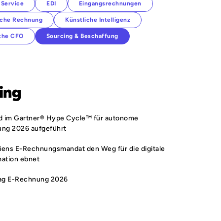
 Service
EDI
Eingangsrechnungen
sche Rechnung
Künstliche Intelligenz
 the CFO
Sourcing & Beschaffung
ing
rd im Gartner® Hype Cycle™ für autonome
ung 2026 aufgeführt
iens E-Rechnungsmandat den Weg für die digitale
mation ebnet
ag E-Rechnung 2026