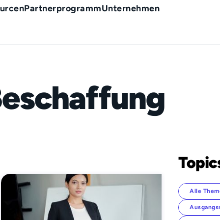
urcen
Partnerprogramm
Unternehmen
Beschaffung
Topic
Alle Them
Ausgangs