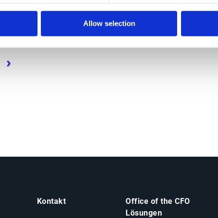
Xaver Gerhartz
Allow selection
eite
Next page
Last page
Kontakt
Office of the CFO
Lösungen