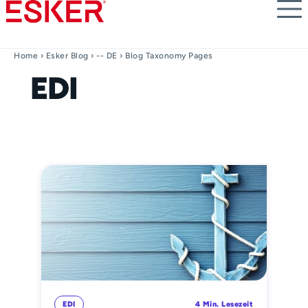
Skip
to
main
content
Home
›
Esker Blog
›
-- DE
› Blog Taxonomy Pages
EDI
EDI
4 Min. Lesezeit