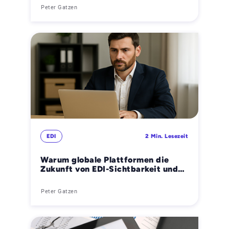
jetzt entscheidend ist
Peter Gatzen
EDI
2 Min. Lesezeit
Warum globale Plattformen die
Zukunft von EDI-Sichtbarkeit und
Analytics sind
Peter Gatzen