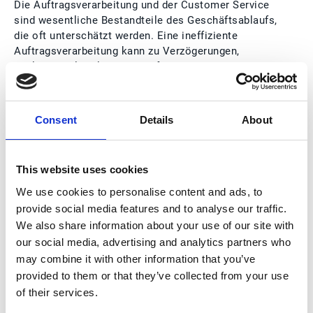
Die Auftragsverarbeitung und der Customer Service
sind wesentliche Bestandteile des Geschäftsablaufs,
die oft unterschätzt werden. Eine ineffiziente
Auftragsverarbeitung kann zu Verzögerungen,
Fehlern und letztlich zu unzufriedenen Kunden
führen. Durch den Einsatz von
Automatisierungstechnologien können Unternehmen
jedoch ihre Prozesse optimieren und somit die
Consent
Details
About
Kundenzufriedenheit steigern. Gerade in Zeiten
knapper Budgets und wirtschaftlicher Unsicherheit
können Automatisierungsprojekte eine besonders
This website uses cookies
lohnende Investition sein.
We use cookies to personalise content and ads, to
1. Effiziente Arbeitsabläufe
provide social media features and to analyse our traffic.
Automatisierung reduziert manuelle Aufgaben und
We also share information about your use of our site with
beschleunigt Prozesse, was zu einer erheblichen
our social media, advertising and analytics partners who
Steigerung der Effizienz führt. Dies bedeutet, dass
may combine it with other information that you’ve
Mitarbeitende weniger Zeit mit Routineaufgaben
provided to them or that they’ve collected from your use
verbringen und sich auf wertschöpfende Tätigkeiten
of their services.
konzentrieren können. Die Digitalisierung von
Bestellprozessen und die Integration von
ERP-