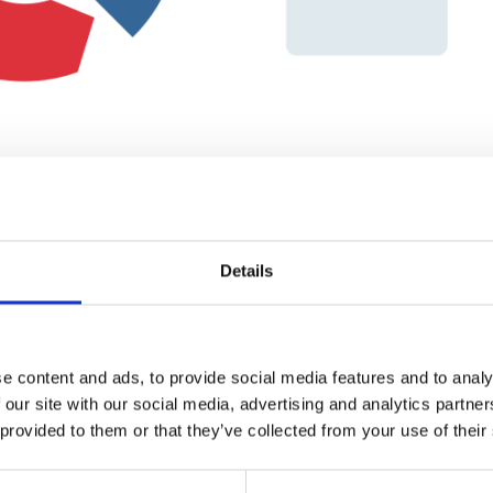
fen“ die Daten – ggfs. mit einigen vorgeschalteten
Details
System, ohne dass eine manuelle Eingabe erforderlich
 wie etwa den logistischen Warenstrom oder eine
 Erstellung der Nachricht – Versand – Konvertierun
 läuft dabei in wenigen Minuten ab. Und dies zu
e content and ads, to provide social media features and to analy
 manuellen Prozessen!
 our site with our social media, advertising and analytics partn
 provided to them or that they’ve collected from your use of their