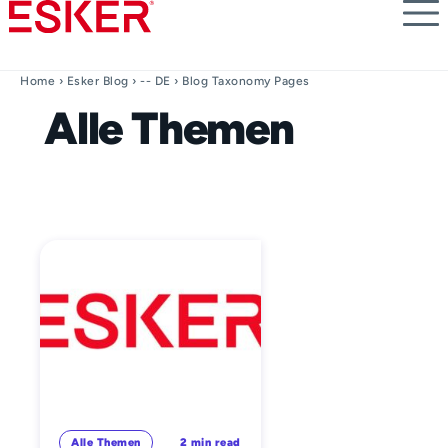
Skip
to
main
content
Home
›
Esker Blog
›
-- DE
› Blog Taxonomy Pages
Alle Themen
Alle Themen
2 min read