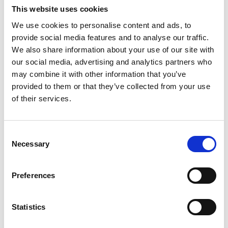
This website uses cookies
Alle Themen
4 min read
We use cookies to personalise content and ads, to
B2B-Integration: IT-
provide social media features and to analyse our traffic.
Leader als Key Player
der digitalen
We also share information about your use of our site with
Transformation
our social media, advertising and analytics partners who
Peter Gatzen
may combine it with other information that you’ve
provided to them or that they’ve collected from your use
of their services.
Pagination
1
2
3
4
5
6
7
8
Seite
Seite
Seite
Seite
Seite
Seite
Seite
Seite
9
…
Seite
Next page
Last page
Consent
Necessary
Selection
Topics
Preferences
Alle Themen
Auftragsverarbeitung
Statistics
Ausgangsrechnungen