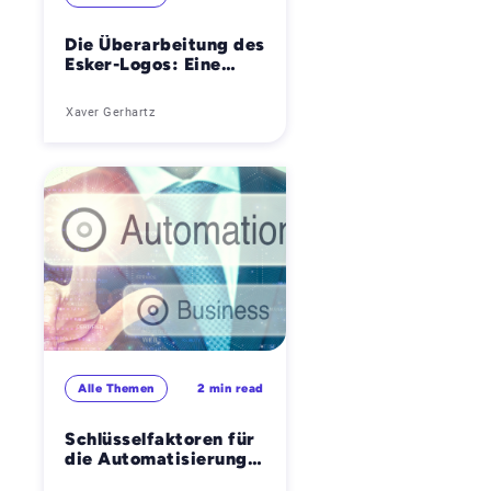
Die Überarbeitung des
Esker-Logos: Eine
zeitgemäße Evolution,
keine Revolution
Xaver Gerhartz
Alle Themen
2 min read
Schlüsselfaktoren für
die Automatisierung
der Kreditoren- und