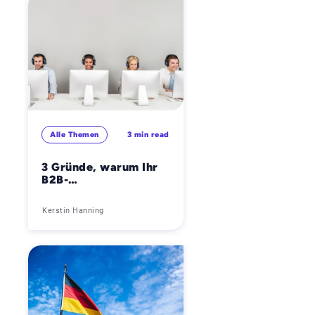
der Europäischen
Union (EU CSRD)
wissen müssen
Alle Themen
3 min read
3 Gründe, warum Ihr
B2B-
Kundenserviceteam
unterdurchschnittlich
Kerstin Hanning
abschneidet