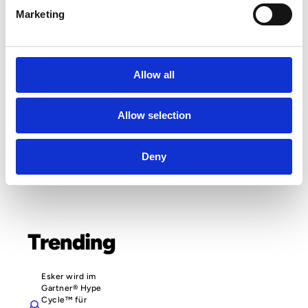
Claims & Deductions
Marketing
Customer Service
EDI
Eingangsrechnungen
Allow all
Elektronische Rechnung
Allow selection
Künstliche Intelligenz
Office of the CFO
Deny
Sourcing & Beschaffung
Trending
Esker wird im
Gartner® Hype
Cycle™ für