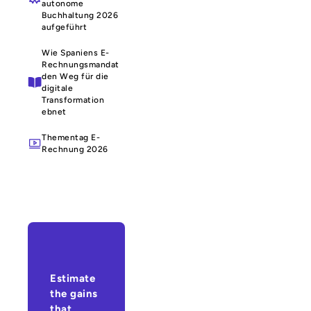
autonome
Buchhaltung 2026
aufgeführt
Wie Spaniens E-
Rechnungsmandat
den Weg für die
digitale
Transformation
ebnet
Thementag E-
Rechnung 2026
Estimate
the gains
that