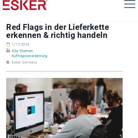
Skip
to
main
content
Red Flags in der Lieferkette
erkennen & richtig handeln
1/17/2024
Alle Themen
Auftragsverarbeitung
Esker Germany