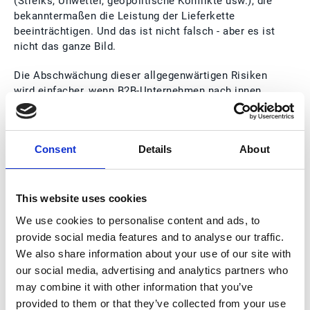
(Streiks, Unwetter, geopolitische Konflikte usw.), die
bekanntermaßen die Leistung der Lieferkette
beeinträchtigen. Und das ist nicht falsch - aber es ist
nicht das ganze Bild.
Die Abschwächung dieser allgegenwärtigen Risiken
wird einfacher, wenn B2B-Unternehmen nach innen
blicken und die internen Prozesse identifizieren, die
oft die Ursache für häufige Probleme sind.
Consent
Details
About
Ein manueller B2B-Kundenservice ist zum Beispiel
oft mit hohen Kosten und Fehlern, eingeschränkter
Transparenz und Abwanderung von Mitarbeitenden
verbunden - alles kontrollierbare Faktoren, die direkt
This website uses cookies
mit einer schlechten Leistung der Lieferkette
We use cookies to personalise content and ads, to
zusammenhängen.
provide social media features and to analyse our traffic.
We also share information about your use of our site with
our social media, advertising and analytics partners who
VORTEILE DER
may combine it with other information that you’ve
AUTOMATISIERUNG DES
provided to them or that they’ve collected from your use