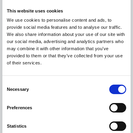
This website uses cookies
We use cookies to personalise content and ads, to
Onboarding van klanten
provide social media features and to analyse our traffic.
We also share information about your use of our site with
Gemakkelijk, veilig,
alles
our social media, advertising and analytics partners who
wat je altijd al wilde hebben
may combine it with other information that you’ve
provided to them or that they’ve collected from your use
of their services.
Op zoek naar een eenvoudigere manier om
klanten te integreren? Zou u willen dat het niet zo
Consent
Necessary
lastig was om consistente kredietbeslissingen te
Selection
nemen met behoud van klantrelaties en
Preferences
verlaagde risico's? Zeg niets meer. Esker staat
voor u klaar om alle klanten veilig aan boord te
krijgen, met of zonder kredietaanvragen.
Statistics