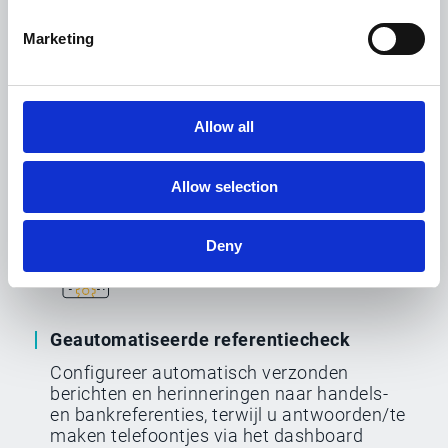
Marketing
Digitale kredietaanvragen
Allow all
Maak templates voor kredietaanvragen en
verstuur ze via e-mail, een ingesloten link
Allow selection
of neem ze op in verkoopoffertes of -
communicatie
Deny
Geautomatiseerde referentiecheck
Configureer automatisch verzonden
berichten en herinneringen naar handels-
en bankreferenties, terwijl u antwoorden/te
maken telefoontjes via het dashboard