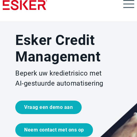
Skip
to
main
content
Esker Credit
Management
Beperk uw kredietrisico met
AI-gestuurde automatisering
Vraag een demo aan
Neem contact met ons op