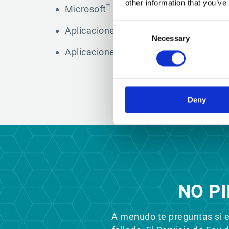
other information that you’ve
®
Microsoft
Office 365
Consent
Aplicaciones ERP
Necessary
Selection
Aplicaciones ofimáticas
Deny
NO P
A menudo te preguntas si el