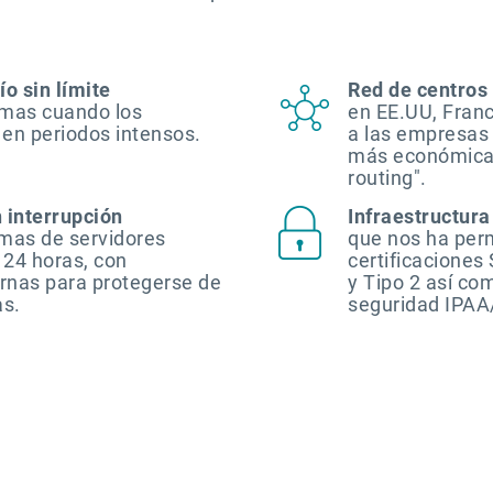
o sin límite
Red de centros
emas cuando los
en EE.UU, Franc
en periodos intensos.
a las empresas 
más económica g
routing".
n interrupción
Infraestructura
rmas de servidores
que nos ha perm
 24 horas, con
certificaciones
rnas para protegerse de
y Tipo 2 así co
as.
seguridad IPA