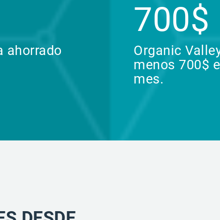
700$
a ahorrado
Organic Valle
menos 700$ en
mes.
ES DESDE