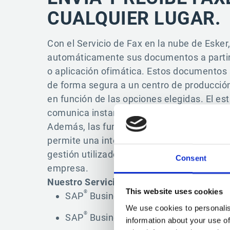
CUALQUIER LUGAR.
Con el Servicio de Fax en la nube de Esker
automáticamente sus documentos a partir 
o aplicación ofimática. Estos documentos
de forma segura a un centro de producción
en función de las opciones elegidas. El es
comunica instantáneamente en la aplicac
Además, las funcionalidades de workflow 
permite una integración flexible si la cone
gestión utilizados por filiales o servicios
Consent
empresa.
Nuestro Servicio de Fax se integra con:
This website uses cookies
®
SAP
Business Suite
We use cookies to personalis
®
™
SAP
Business ByDesign
information about your use of