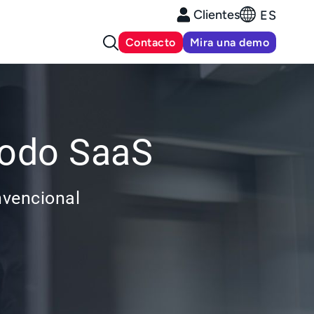
Clientes
ES
Contacto
Mira una demo
modo SaaS
nvencional