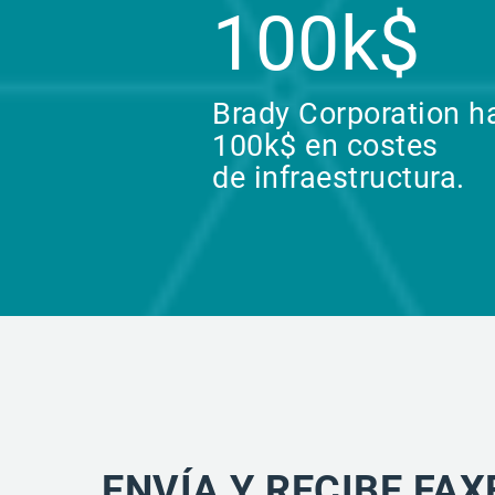
100k$
Brady Corporation h
100k$ en costes
de infraestructura.
ENVÍA Y RECIBE FAX