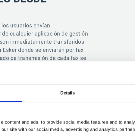
, los usuarios envían
de cualquier aplicación de gestión
 son inmediatamente transferidos
 Esker donde se enviarán por fax
tado de transmisión de cada fax se
ión para su seguimiento.
son independientes del ERP, lo que
xión debe ir a varios sistemas de
 distintos dentro de una misma
Details
e content and ads, to provide social media features and to analy
 our site with our social media, advertising and analytics partn