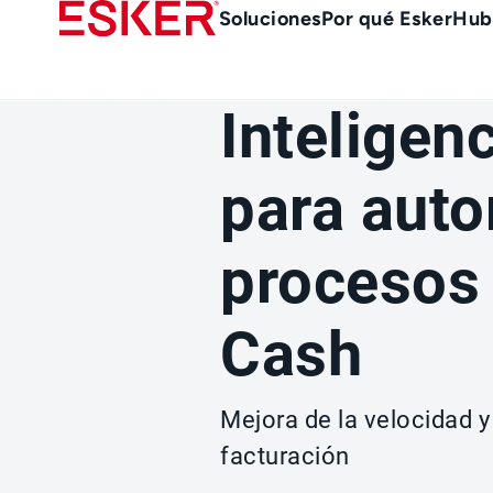
Skip
Main
Soluciones
Por qué Esker
Hub
to
Menu
main
es
content
Inteligenc
para auto
procesos 
Cash
Mejora de la velocidad y 
facturación