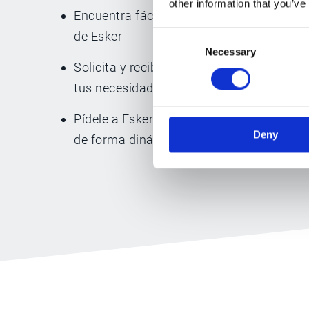
other information that you’ve
Encuentra fácilmente la información que 
de Esker
Consent
Necessary
Selection
Solicita y recibe gráficos e informes pe
tus necesidades
Pídele a Esker Synergy AI que (re)priorice 
Deny
de forma dinámica