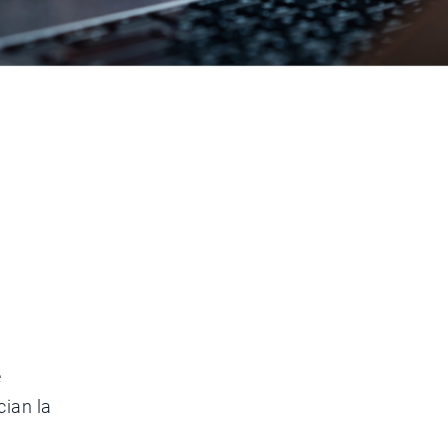
e
cian la