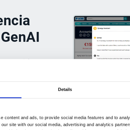
encia
 GenAI
es, especialistas y
ficiencia, precisión
as principales
Details
 rápido gracias a las
r Synergy AI
e content and ads, to provide social media features and to analy
 largos y complejos
 our site with our social media, advertising and analytics partn