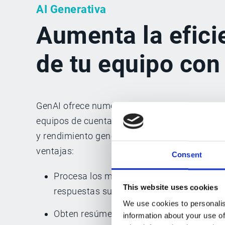
AI Generativa
Aumenta la efici
de tu equipo con
GenAI ofrece numerosas ventajas a los gestor
equipos de cuentas por cobrar al mejorar su e
y rendimiento general. Estas son algunas de l
ventajas:
Consent
Procesa los mensajes de tus clientes más
This website uses cookies
respuestas sugeridas generadas por Eske
We use cookies to personalis
Obten resúmenes de correos electrónicos
information about your use of