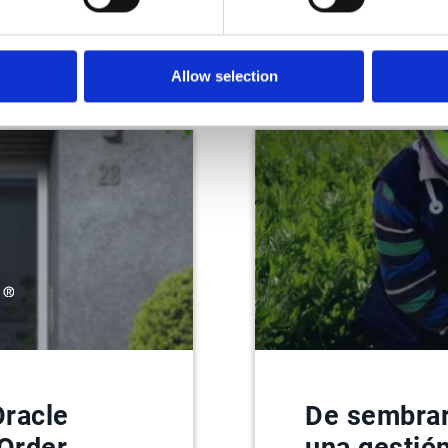
Allow selection
Oracle
De sembrar
 Order
una gestió