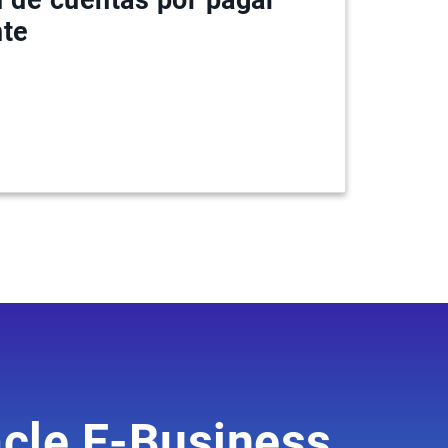
nte
acle E-Business