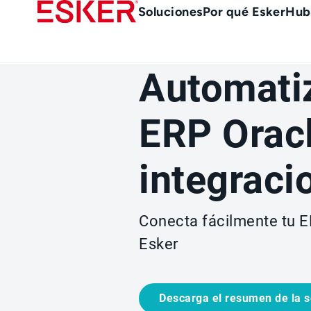
Skip
Main
Soluciones
Por qué Esker
Hub
to
Menu
main
es
content
Automati
ERP Orac
integraci
Conecta fácilmente tu E
Esker
Descarga el resumen de la s