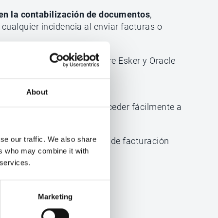
 en la contabilización de documentos
,
ualquier incidencia al enviar facturas o
pida
, con comunicación entre Esker y Oracle
a en pocos días.
About
 en Oracle
, que permiten acceder fácilmente a
e la factura o pedido.
se our traffic. We also share
con los requisitos globales de facturación
ers who may combine it with
 services.
Marketing