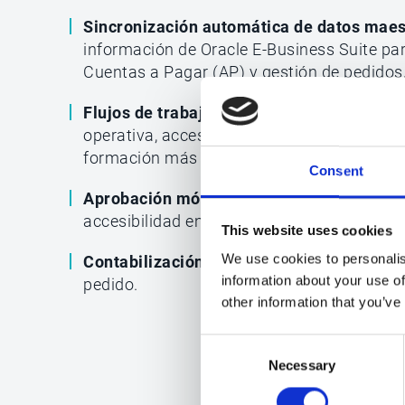
Sincronización automática de datos maes
información de Oracle E-Business Suite pa
Cuentas a Pagar (AP) y gestión de pedidos
Flujos de trabajo AP fuera del ERP
, ofrec
operativa, acceso 24/7, aprobación para us
formación más sencilla y mayor aceptació
Consent
Aprobación móvil de facturas
, para mayor 
accesibilidad en cualquier lugar.
This website uses cookies
We use cookies to personalis
Contabilización automatizada y auditada
information about your use of
pedido.
other information that you’ve
Consent
Necessary
Selection