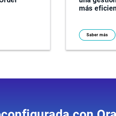
más eficie
Saber más
econfigurada con Or