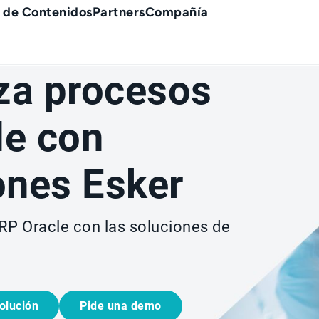
 de Contenidos
Partners
Compañía
za procesos
le con
ones Esker
RP Oracle con las soluciones de
olución
Pide una demo