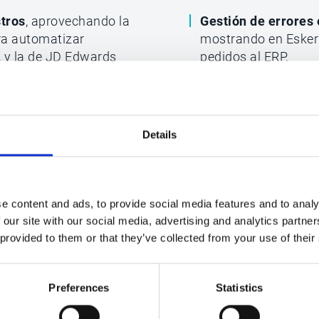
tros
, aprovechando la
Gestión de errores
ra automatizar
mostrando en Esker c
, y la de JD Edwards
pedidos al ERP.
iendo continuidad
Implementación rá
uarios no Oracle,
totalmente operativ
n.
Details
eficiencia y
Enlaces de archivo
la imagen original d
e content and ads, to provide social media features and to analy
de facturas con y sin
Cumplimiento total
 our site with our social media, advertising and analytics partn
electrónica.
 provided to them or that they’ve collected from your use of their
Preferences
Statistics