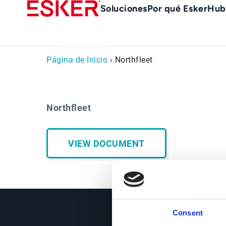
Skip
Main
Soluciones
Por qué Esker
Hub
to
Menu
main
es
content
Página de Inicio
› Northfleet
Northfleet
VIEW DOCUMENT
Consent