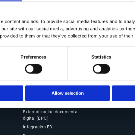
Contacto
Soluciones Office of the
CFO
Contáctanos
e content and ads, to provide social media features and to analy
Resumen
Nuestras oficinas
 our site with our social media, advertising and analytics partn
Source-to-Pay (S2P)
 provided to them or that they’ve collected from your use of their
Partners
Order-to-Cash (O2C)
Soporte
Facturación electrónica y
Acceso de clientes
Preferences
Statistics
cumplimiento
Por qué elegir Esker
Productos
Esker Product Host
Allow selection
Esker VSI Fax
Esker Mailing Services
Externalización documental
digital (BPO)
Integración EDI