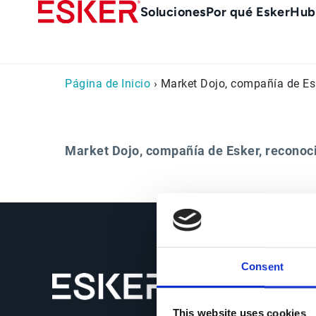
Skip
Main
Soluciones
Por qué Esker
Hub
to
Menu
main
es
content
Página de Inicio
› Market Dojo, compañía de Esk
Market Dojo, compañía de Esker, reconoci
Consent
This website uses cookies