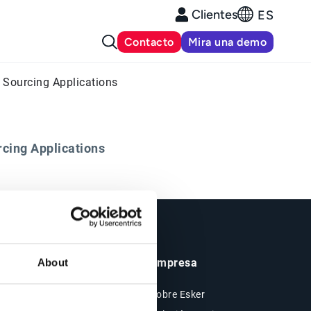
Clientes
ES
Contacto
Mira una demo
 Sourcing Applications
rcing Applications
Insights y Recursos
Empresa
About
Recursos
Sobre Esker