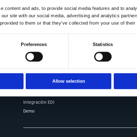
Nuestras oficinas
e content and ads, to provide social media features and to analy
Source-to-Pay (S2P)
Partners
 our site with our social media, advertising and analytics partn
Order-to-Cash (O2C)
Soporte
 provided to them or that they’ve collected from your use of their
Facturación electrónica y
Acceso de clientes
cumplimiento
Por qué elegir Esker
Preferences
Statistics
Productos
Esker Product Host
Esker VSI Fax
Esker Mailing Services
Allow selection
Externalización documental
digital (BPO)
Integración EDI
Demo