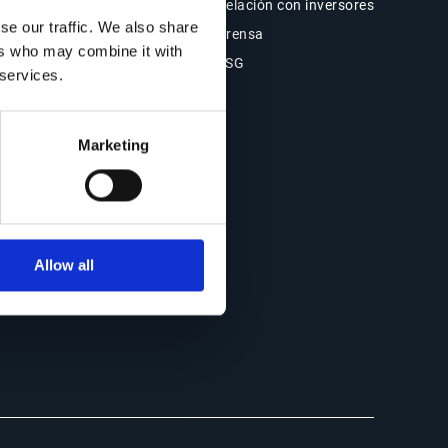
Blog
Relación con inversores
se our traffic. We also share
Casos de clientes
Prensa
ers who may combine it with
Eventos
ESG
 services.
Webinars
Marketing
Allow all