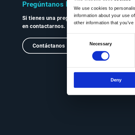
Pregúntanos lo que quieras
We use cookies to personalis
information about your use of
Si tienes una pregunta, no dudes
other information that you’ve
en contactarnos.
Consent
Necessary
Selection
Contáctanos
Deny