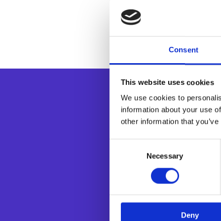
Aumenta el co
Fomenta la lea
Mejora la conf
Facilita la in
Consent
This website uses cookies
We use cookies to personalis
information about your use of
other information that you’ve
Consent
Necessary
Selection
Esker es líder e
departamen
tecnologías 
contribuyen 
decisiones y m
Deny