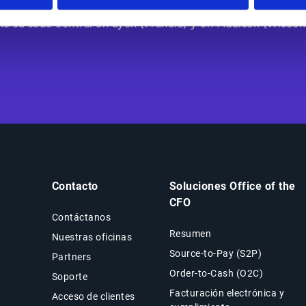
stá presente en Europa, Norteamérica, Latinoamérica y Asi
e su sede central en Lyon (Francia) y en Madison (Wiscons
Contacto
Soluciones Office of the
CFO
Contáctanos
Resumen
Nuestras oficinas
Source-to-Pay (S2P)
Partners
Order-to-Cash (O2C)
Soporte
Facturación electrónica y
Acceso de clientes