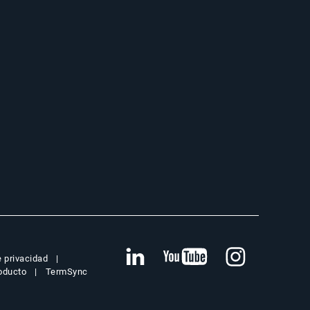
e privacidad
roducto
TermSync