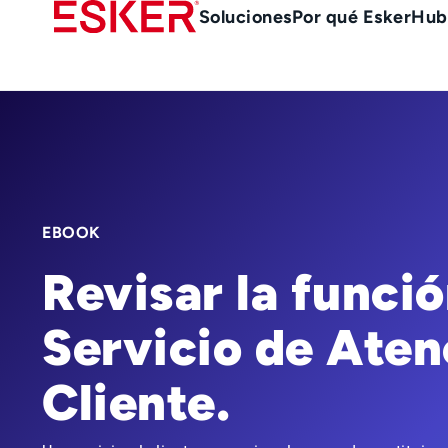
Skip
Main
Soluciones
Por qué Esker
Hub
to
Menu
main
es
content
EBOOK
Revisar la funció
Servicio de Aten
Cliente.