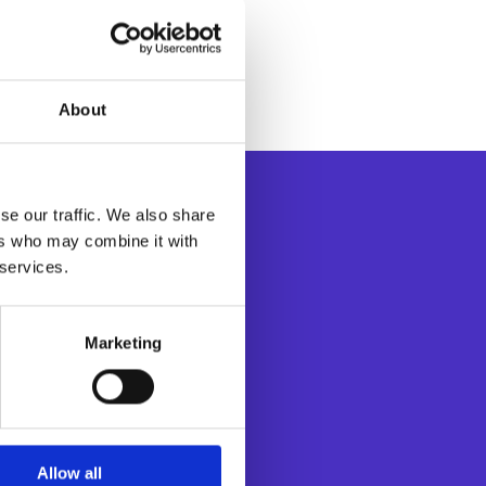
cillos y rápidos.
About
se our traffic. We also share
ers who may combine it with
 services.
Marketing
l servicio de los
 uso de las
ash de Esker
an la toma de
dos. Fundada en
Allow all