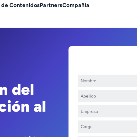
 de Contenidos
Partners
Compañía
n del
ción al