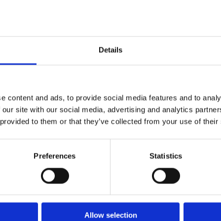
mpromiso al minimizar los puntos de fricción.
ltad a través de interacciones personalizadas y pedidos sen
ianza y el rendimiento del equipo.
corporación al preparar al equipo en solo unas semanas.
Details
e content and ads, to provide social media features and to analy
 our site with our social media, advertising and analytics partn
 provided to them or that they’ve collected from your use of their
Sobre Esker
Preferences
Statistics
n soluciones de automatización de procesos basadas en IA, a
tos de Finanzas, Compras y Servicio al Cliente. Gracias al
más avanzadas, las soluciones Source-to-Pay y Order-to-C
a optimizar el fondo de maniobra y el flujo de caja, facilit
ejoran la colaboración con clientes, proveedores y emplea
Allow selection