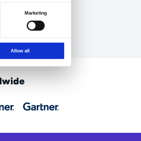
Marketing
ee our analyst recognition
Allow all
dwide