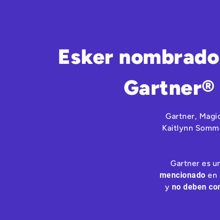
Esker nombrado 
Gartner® 
Gartner, Magi
Kaitlynn Somme
Gartner es u
mencionado
en 
y
no deben con