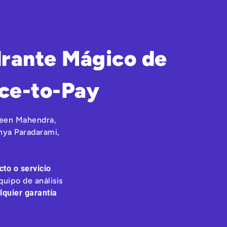
drante Mágico de
rce-to-Pay
veen Mahendra,
nya Paradarami,
to o servicio
quipo de análisis
lquier garantía