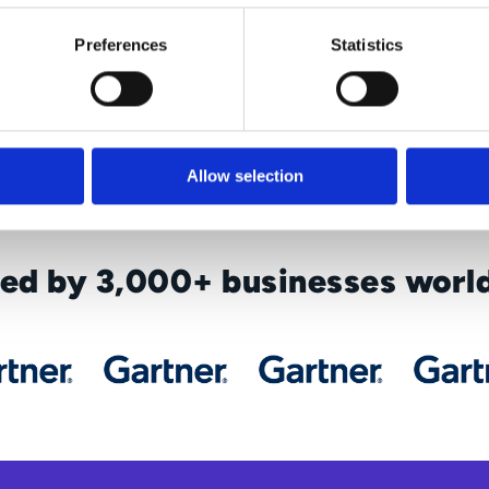
ocal assistance
Preferences
Statistics
S
Allow selection
ted by 3,000+ businesses worl