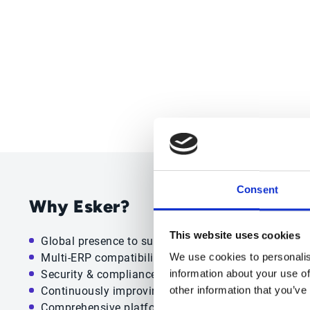
Consent
Why Esker?
This website uses cookies
Global presence to support your growth anywhere
Multi-ERP compatibility for seamless integration
We use cookies to personalis
Security & compliance backed by certifications
information about your use of
Continuously improving customer experience
other information that you’ve
Comprehensive platform for both suppliers & custo