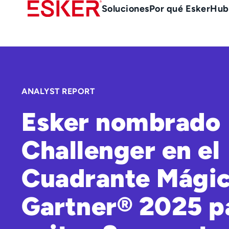
Skip
Main
Soluciones
Por qué Esker
Hub
to
Menu
main
es
content
ANALYST REPORT
Esker nombrado
Challenger en el
Cuadrante Mágic
Gartner® 2025 p