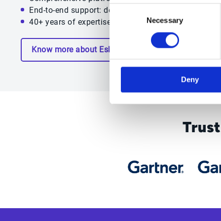
Consent
End-to-end support: development, integration, and l
Necessary
Selection
40+ years of expertise driving success
Know more about Esker
Deny
Trus