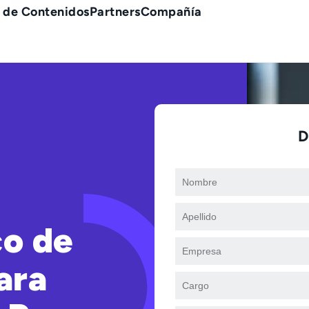
 de Contenidos
Partners
Compañía
D
o de
ara