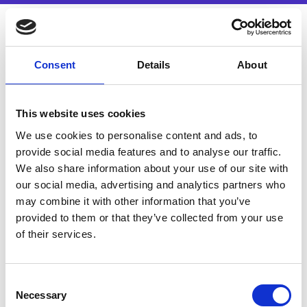
¿Por qué ver esta demo
Consent
Details
About
de la solución?
This website uses cookies
La automatización del sourcing se ha
convertido en una palanca clave para los
We use cookies to personalise content and ads, to
responsables de Finanzas y Compras que
provide social media features and to analyse our traffic.
buscan optimizar su estrategia de
We also share information about your use of our site with
adquisición. Al digitalizar y estructurar los
our social media, advertising and analytics partners who
procesos, las organizaciones pueden
may combine it with other information that you’ve
reforzar su capacidad negociadora, unificar
provided to them or that they’ve collected from your use
el gasto y acceder a mejores oportunidades
of their services.
dentro del mercado.
La sinergia entre Esker y Market Dojo
Consent
permite a los equipos de Compras —
Necessary
Selection