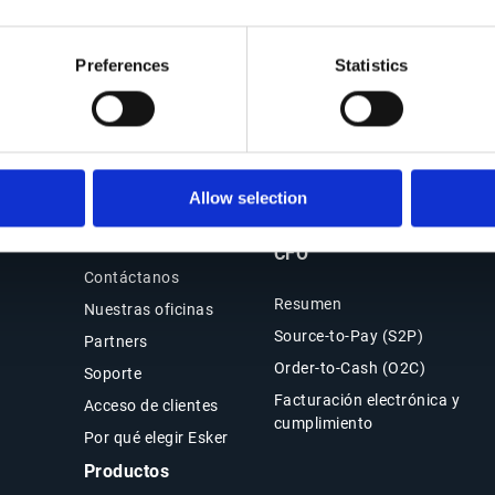
incluyendo tanto la categoría de riesgo como
el límite de crédito
Preferences
Statistics
Allow selection
Contacto
Soluciones Office of the
CFO
Contáctanos
Resumen
Nuestras oficinas
Source-to-Pay (S2P)
Partners
Order-to-Cash (O2C)
Soporte
Facturación electrónica y
Acceso de clientes
cumplimiento
Por qué elegir Esker
Productos