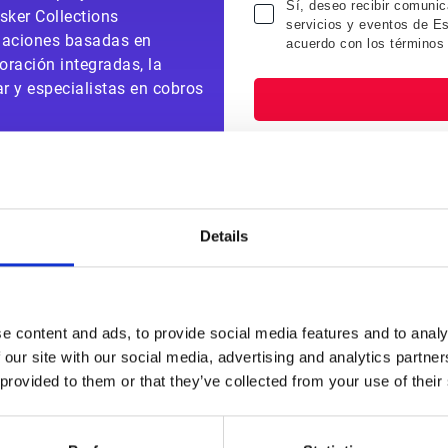
Sí, deseo recibir comunic
sker Collections
servicios y eventos de Es
daciones basadas en
acuerdo con los términos
boración integradas, la
r y especialistas en cobros
Details
¿Qué verás en la demo?
e content and ads, to provide social media features and to analy
Más visibilidad sobre el efectivo entrante y el
 our site with our social media, advertising and analytics partn
rendimiento de los cobros
 provided to them or that they’ve collected from your use of their