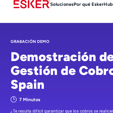
Skip
Main
Soluciones
Por qué Esker
Hub
to
Menu
main
es
content
GRABACIÓN DEMO
Demostración de
Gestión de Cobro
Spain
7 Minutos
¿Te resulta difícil garantizar que los cobros se realic