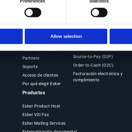
Preferences
Statistics
Contacto
Soluciones Office of the
CFO
Allow selection
Contáctanos
Resumen
Nuestras oficinas
Source-to-Pay (S2P)
Partners
Order-to-Cash (O2C)
Soporte
Facturación electrónica y
Acceso de clientes
cumplimiento
Por qué elegir Esker
Productos
Esker Product Host
Esker VSI Fax
Esker Mailing Services
Externalización documental