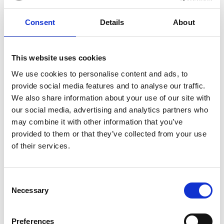
¿Por qué ver esta demo
de solución?
Consent
Details
About
¿Tienes curiosidad por saber si la
This website uses cookies
plataforma de AP impulsada por IA de Esker
We use cookies to personalise content and ads, to
es la opción adecuada para tu empresa?
provide social media features and to analyse our traffic.
Descúbrelo por ti mismo en el próximo Día
We also share information about your use of our site with
de Demostración Virtual de IOFM. Observa
our social media, advertising and analytics partners who
cómo Esker Accounts Payable simplifica
may combine it with other information that you’ve
cada paso del procesamiento de facturas y
provided to them or that they’ve collected from your use
permite que tu equipo trabaje de manera
of their services.
más eficiente. Experimenta los beneficios
transformadores de la solución de
automatización en la nube de Esker, que
Consent
incluyen:
Necessary
Selection
Captura avanzada de datos y flujos de
Preferences