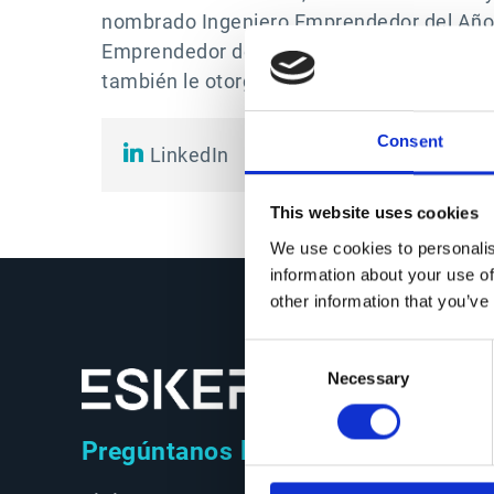
nombrado Ingeniero Emprendedor del Año po
Emprendedor del Año para la región Rhône
también le otorgó el mismo premio en 200
Consent
LinkedIn
This website uses cookies
We use cookies to personalis
information about your use of
other information that you’ve
Consent
Necessary
Selection
Pregúntanos lo que quieras