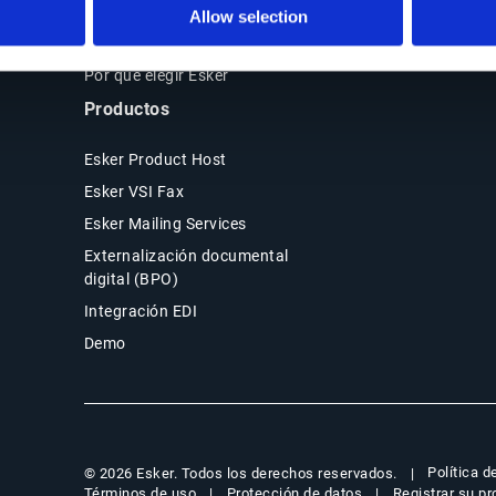
Order-to-Cash (O2C)
Soporte
Allow selection
Facturación electrónica y
Acceso de clientes
cumplimiento
Por qué elegir Esker
Productos
Esker Product Host
Esker VSI Fax
Esker Mailing Services
Externalización documental
digital (BPO)
Integración EDI
Demo
Política d
© 2026 Esker. Todos los derechos reservados.
Términos de uso
Protección de datos
Registrar su p