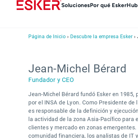
Skip
Main
Soluciones
Por qué Esker
Hub
to
Menu
main
es
content
Página de Inicio
›
Descubre la empresa Esker
› 
Jean-Michel Bérard
Fundador y CEO
Jean-Michel Bérard fundó Esker en 1985, 
por el INSA de Lyon. Como Presidente de l
es responsable de la definición y ejecució
la actividad de la zona Asia-Pacífico para 
clientes y mercado en zonas emergentes. 
comunidad financiera, los analistas de IT 