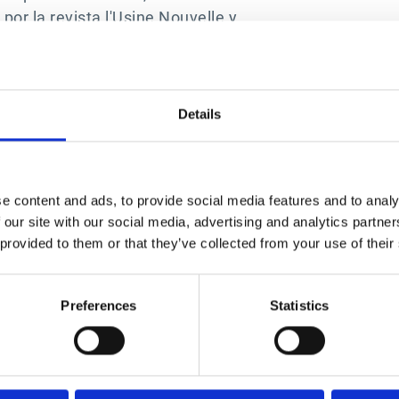
r la revista l'Usine Nouvelle y
-Alpes el mismo año, por EY que
0.
Details
e content and ads, to provide social media features and to analy
 our site with our social media, advertising and analytics partn
 provided to them or that they’ve collected from your use of their
Contacto
Soluciones Office of the
Preferences
Statistics
CFO
Contáctanos
Resumen
Nuestras oficinas
Source-to-Pay (S2P)
Partners