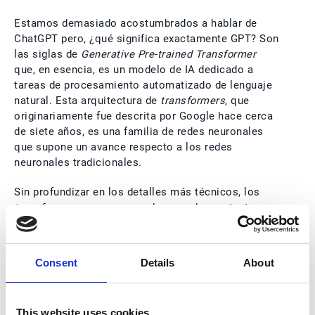
Estamos demasiado acostumbrados a hablar de
ChatGPT pero, ¿qué significa exactamente GPT? Son
las siglas de
Generative Pre-trained Transformer
que, en esencia, es un modelo de IA dedicado a
tareas de procesamiento automatizado de lenguaje
natural. Esta arquitectura de
transformers
, que
originariamente fue descrita por Google hace cerca
de siete años, es una familia de redes neuronales
que supone un avance respecto a los redes
neuronales tradicionales.
Sin profundizar en los detalles más técnicos, los
transformers
son capaces de aprender contexto y
dotar de significado a relaciones que se dan en
datos secuenciales como, por ejemplo, las palabras
en un texto. Dicho de otro modo, pueden
Consent
Details
About
comprender el contexto y la estructura del texto de
una manera mucho más efectiva de lo que ya lo
hacía Synergy Neural Network, que supuso entonces
This website uses cookies