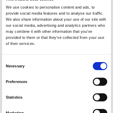
una revolución.
We use cookies to personalise content and ads, to
¿Qué ha hecho Esker para sacar aún más partido a
provide social media features and to analyse our traffic.
estos
Transformers
? Entrenar al modelo con datos
We also share information about your use of our site with
adaptados específicamente a los matices del
our social media, advertising and analytics partners who
lenguaje de los pedidos, lo que garantiza, por un
may combine it with other information that you’ve
lado, una mejor comprensión y, por otro, una
provided to them or that they’ve collected from your use
extracción más rápida y eficiente de los datos de
of their services.
los pedidos.
Más sostenible y eficiente
Consent
Necessary
Selection
Por otro lado, Esker no es ajena a los problemas
que traen consigo los actuales modelos de IA, esos
Preferences
LLMs que precisan de una gran capacidad de
computación, energía y refrigeración, especialmente
en la fase de entrenamiento más que en la de
Statistics
inferencia. Por este motivo, el modelo de IA de
Esker Synergy Transformer se ha desarrollado de
manera que sea unas 600 veces más pequeño que
Marketing