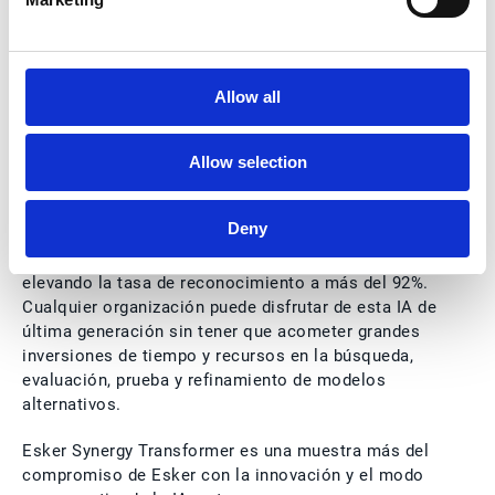
los LLM más grandes. En consecuencia, la
incorporación de esta nueva funcionalidad no
precisa de grandes inversiones y, además, es mucho
más sostenible y eficiente en el consumo de los
Allow all
recursos.
¿Significa esta diferencia de tamaño que el
Allow selection
desempeño mengua? En absoluto y, de hecho,
gracias a la innovación introducida en todo su
Deny
diseño, el modelo es hasta un 6% mejor que el
anterior modelo de red neuronal de
Esker Synergy
,
elevando la tasa de reconocimiento a más del 92%.
Cualquier organización puede disfrutar de esta IA de
última generación sin tener que acometer grandes
inversiones de tiempo y recursos en la búsqueda,
evaluación, prueba y refinamiento de modelos
alternativos.
Esker Synergy Transformer es una muestra más del
compromiso de Esker con la innovación y el modo