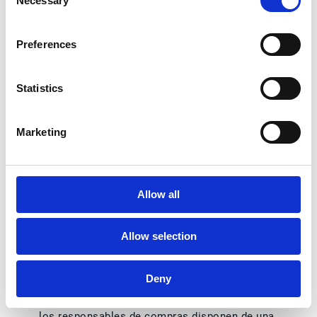
Necessary
Selection
significativa del uso del papel. Como
consecuencia de ello, todos los costes
Preferences
asociados a insumos (papel, tinta, tóner…), así
como a su almacenamiento disminuyen. Una
medida que contribuye, además, al respeto y el
Statistics
cuidado del medio ambiente.
Reducción de errores.
Al estar automatizado el
Marketing
proceso y no ser necesaria la intervención
humana, también se reducen los errores de, por
ejemplo, pagos duplicados o retrasos en el
pago de las facturas –que suelen implicar
Allow all
penalizaciones-, lo que ligado al punto anterior,
también se traduce en ahorros.
Allow selection
Mejor capacidad presupuestaria.
Gracias a
establecer un flujo automático de aprobaciones
sin las cuales no es posible culminar ningún
Deny
pedido, se elimina la posibilidad de compras no
autorizadas, gastos adicionales, etc. Además,
los responsables de compras disponen de una