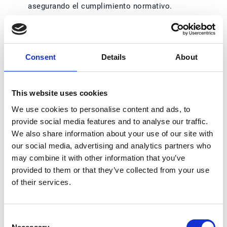
asegurando el cumplimiento normativo.
Durante este proceso, es preciso disfrutar de una
visibilidad 360º, de manera que la trazabilidad del
pedido sea tan transparente que en cualquier
Consent
Details
About
momento sea posible comprobar en qué parte de
todo el ciclo se encuentra.
This website uses cookies
Beneficios de la
We use cookies to personalise content and ads, to
automatización de la
provide social media features and to analyse our traffic.
cadena de suministro
We also share information about your use of our site with
our social media, advertising and analytics partners who
may combine it with other information that you’ve
Desde un punto de vista operativo, las ventajas que
provided to them or that they’ve collected from your use
trae consigo automatizar el P2P en una empresa del
of their services.
sector industrial son muy diversas:
Menores costes.
La automatización los
procesos
Procure-to- Pay
pasa por la
Consent
digitalización y, como tal, por una reducción