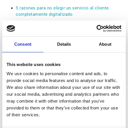
5 razones para no elegir un servicio al cliente
completamente digitalizado
El trato con el cliente: una oportunidad de
reinventarnos
El antes y el después en la gestión de pedidos
Consent
Details
About
El enemigo invisible de una mala gestión de
cargos de clientes
This website uses cookies
El reto de la omnicanalidad en la gestión de
We use cookies to personalise content and ads, to
pedidos
provide social media features and to analyse our traffic.
We also share information about your use of our site with
Y no nos olvidemos de la tecnología y soluciones:
our social media, advertising and analytics partners who
Propósito de Año Nuevo: mejorar la CX
may combine it with other information that you’ve
provided to them or that they’ve collected from your use
Conversaciones con Alex Rovira: un futuro más
of their services.
amable
EDI + IA, la automatización inteligente