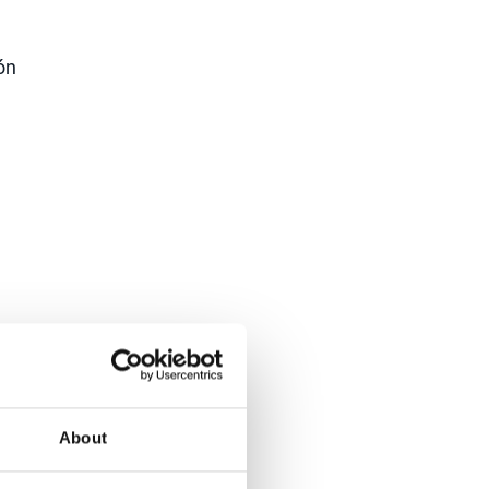
ón
 a
About