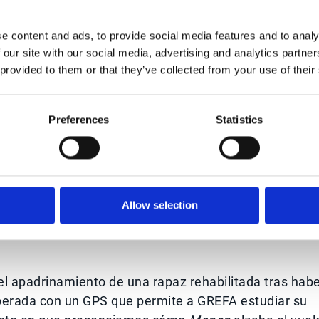
ero también hablamos aquí de todos los que nos
 Marketing con los escritores que forman parte del
e content and ads, to provide social media features and to analy
os nuevos, incluyendo todos los proveedores y
 our site with our social media, advertising and analytics partn
ores, profesores y entrenadores, que nos ayudan a
 provided to them or that they’ve collected from your use of their
reconocimiento a todos por hacer que aprendamos y
Preferences
Statistics
 nuestro impacto en el medioambiente. Se trata de
Allow selection
en todo su ecosistema: la sociedad y el medio
 para la concienciación y cuidado del medioambiente
l apadrinamiento de una rapaz rehabilitada tras hab
 liberada con un GPS que permite a GREFA estudiar su