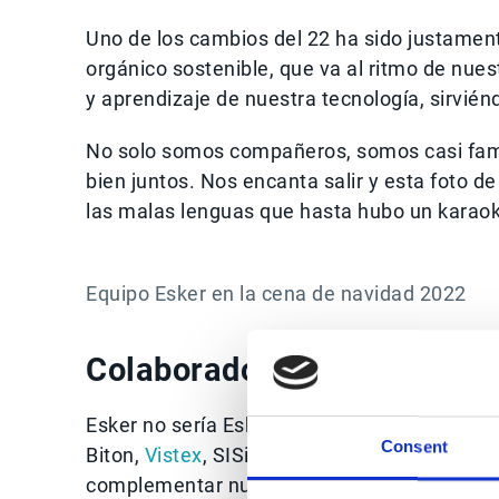
Uno de los cambios del 22 ha sido justament
orgánico sostenible, que va al ritmo de nue
y aprendizaje de nuestra tecnología, sirvié
No solo somos compañeros, somos casi fam
bien juntos. Nos encanta salir y esta foto 
las malas lenguas que hasta hubo un karaoke 
Equipo Esker en la cena de navidad 2022
Colaboradores Esker
Esker no sería Esker sin su extensión en
par
Consent
Biton,
Vistex
, SISid, Request, Entelgy, que 
complementar nuestras soluciones, a explica