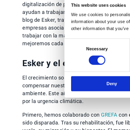
digitalización de procesos documentales. P
This website uses cookies
ayudan a trabajar, desde el departamento de
We use cookies to personalis
blog de Esker, trayendo mes a mes contenid
information about your use of
empresas asociadas, auditores y certificad
other information that you’ve
trabajar con la más alta calidad. Un gran 
Consent
mejoremos cada día.
Necessary
Selection
Esker y el entorno
El crecimiento sostenible también involucra
Deny
compensar nuestra huella CO2 con acciones 
ambiente. Este año hemos elegido acciones
por la urgencia climática.
Primero, hemos colaborado con
GREFA
con e
sido disparada. Tras su rehabilitación, fue