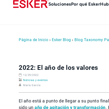
Skip
Main
Soluciones
Por qué Esker
Hub
to
Menu
main
es
content
Página de Inicio
›
Esker Blog
›
Blog Taxonomy Pa
2022: El año de los valores
12/29/2022
Noticias y eventos
María García
El año está a punto de llegar a su punto fin
sido un
año de agitación y transformación
.