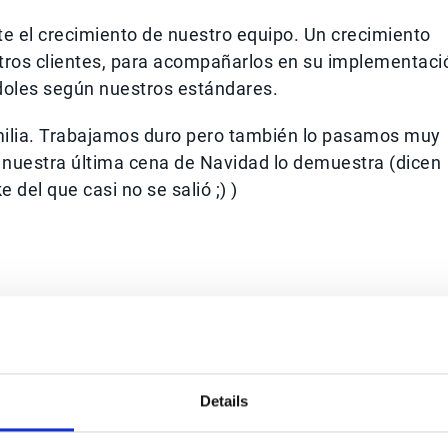
e el crecimiento de nuestro equipo. Un crecimiento
stros clientes, para acompañarlos en su implementaci
ndoles según nuestros estándares.
ilia. Trabajamos duro pero también lo pasamos muy
de nuestra última cena de Navidad lo demuestra (dicen
del que casi no se salió ;) )
tners
y colaboradores. Nombrando algunos, tenemos
Details
nos ayudan a implementar los proyectos en clientes, a
r a nuestros prospects los beneficios de la