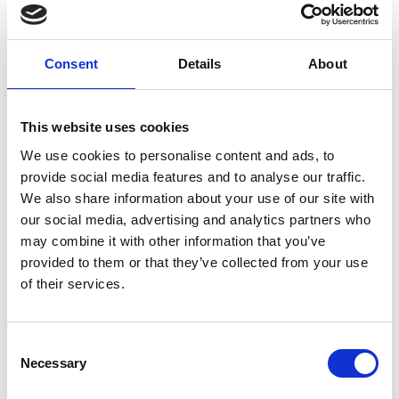
Marketing Manager. En este sentido, los KPIs
considerados importantes y más implantados son,
realmente, los básicos, es decir, el volumen de
cargos y la cartera de cargos. Otros, como el DDO
Consent
Details
About
(
Days Deduction Outstanding
), cuya importancia
está fuera de dudas, no se encuentran tan
implantados, del mismo modo que sucede con la
This website uses cookies
calidad en promociones. Esto se debe,
We use cookies to personalise content and ads, to
sencillamente, porque las empresas carecen de
provide social media features and to analyse our traffic.
herramientas y procesos establecidos para ello.
We also share information about your use of our site with
our social media, advertising and analytics partners who
Retomar el control en los
may combine it with other information that you’ve
cargos
provided to them or that they’ve collected from your use
of their services.
Para resolver esta problemática, Esker cuenta con
una solución de automatización de la gestión de
Consent
cargos. Coralie Marty y Gonzalo Arrojo, Account
Necessary
Manager OTC (
Order-to-Cash
), describieron su
Selection
funcionamiento y beneficios con ejemplos