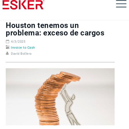
Skip
to
main
content
Houston tenemos un
problema: exceso de cargos
4/3/2025
Invoice to Cash
David Bollero