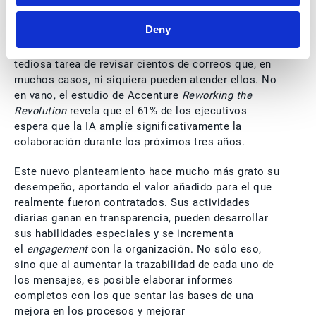
En cuanto a los empleados, éstos también se verán
Deny
extraordinariamente beneficiados, haciendo más
llevadero su trabajo diario al verse liberados de la
tediosa tarea de revisar cientos de correos que, en
muchos casos, ni siquiera pueden atender ellos. No
en vano, el estudio de Accenture
Reworking the
Revolution
revela que el 61% de los ejecutivos
espera que la IA amplíe significativamente la
colaboración durante los próximos tres años.
Este nuevo planteamiento hace mucho más grato su
desempeño, aportando el valor añadido para el que
realmente fueron contratados. Sus actividades
diarias ganan en transparencia, pueden desarrollar
sus habilidades especiales y se incrementa
el
engagement
con la organización. No sólo eso,
sino que al aumentar la trazabilidad de cada uno de
los mensajes, es posible elaborar informes
completos con los que sentar las bases de una
mejora en los procesos y mejorar