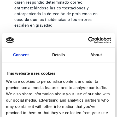
quién respondió determinado correo,
entremezclándose las contestaciones y
entorpeciendo la detección de problemas en
caso de que las incidencias o los errores
escalen en gravedad.
La Inteligencia Artificial al rescate
La solución para esta problemática pasa por la
Inteligencia Artificial (IA). En el mercado ya pueden
Consent
Details
About
encontrarse
soluciones que, ayudándose
de
machine learning
y
deep learning
, automatizan
estos procesos en los que suelen encallar las
This website uses cookies
compañías. Se trata de incrementar la visibilidad y
We use cookies to personalise content and ads, to
eficiencia en medio del caos en que puede llegar a
convertirse una bandeja de entrada compartida, en la
provide social media features and to analyse our traffic.
que se entremezclan consultas, incidencias,
We also share information about your use of our site with
facturas y pedidos.
our social media, advertising and analytics partners who
may combine it with other information that you’ve
Los avances en IA están permitiendo que sea
provided to them or that they’ve collected from your use
posible, incluso, clasificar automáticamente correos