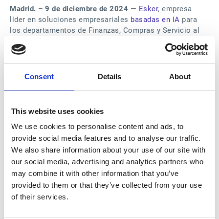
Madrid. – 9 de diciembre de 2024
—
Esker
, empresa
líder en soluciones empresariales
basadas en IA
para
los departamentos de Finanzas, Compras y Servicio al
Cliente ha anunciado la incorporación a su equipo de
Sonia Alcaraz como nueva Head of People.
Sonia Alcaraz cuenta con una destacada trayectoria en
el ámbito de los recursos humanos, habiendo
Consent
Details
About
desempeñado roles clave en empresas como Intrum
España, Hudson Global Resources y Manpower. Su
carrera ha evolucionado desde la atracción y retención
This website uses cookies
de talento nacional e internacional hasta la gestión
We use cookies to personalise content and ads, to
integral de proyectos estratégicos de gran escala en el
ámbito de los recursos humanos.
provide social media features and to analyse our traffic.
David Andrés, director general de Esker Ibérica,
We also share information about your use of our site with
comenta: “
Estamos encantados de dar la bienvenida a
our social media, advertising and analytics partners who
Sonia a nuestro equipo. Su experiencia y visión serán
may combine it with other information that you’ve
fundamentales para mantener nuestra estrategia de
provided to them or that they’ve collected from your use
crecimiento, incorporando el mejor talento a la
of their services.
compañía
”.
Por su parte, Sonia Alcaraz declara:
“
A lo largo de mi