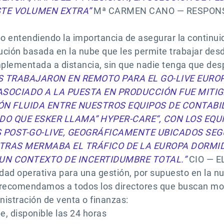
STE VOLUMEN EXTRA”
Mª CARMEN CANO — RESPONS
po entendiendo la importancia de asegurar la continui
lución basada en la nube que les permite trabajar des
mplementada a distancia, sin que nadie tenga que des
OS TRABAJARON EN REMOTO PARA EL GO-LIVE EURO
 ASOCIADO A LA PUESTA EN PRODUCCIÓN FUE MIT
N FLUIDA ENTRE NUESTROS EQUIPOS DE CONTABILI
ODO QUE ESKER LLAMA” HYPER-CARE“, CON LOS EQU
POST-GO-LIVE, GEOGRÁFICAMENTE UBICADOS SEGÚ
TRAS MERMABA EL TRÁFICO DE LA EUROPA DORMIDA
 UN CONTEXTO DE INCERTIDUMBRE TOTAL.”
CIO — 
dad operativa para una gestión, por supuesto en la nu
, recomendamos a todos los directores que buscan mo
nistración de venta o finanzas:
e, disponible las 24 horas