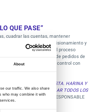
LO QUE PASE”
as, cuadrar las cuentas, mantener
ón entera del ciclo de aprovisionamiento y
ro tipo de documento según el proceso
seguir el estado de gestión de pedidos de
los KPIs desde un cuadro de control con
About
RIMERA NECESIDAD (PASTA. HARINA Y
se our traffic. We also share
ER PARA PODER GESTIONAR TODOS LOS
ers who may combine it with
ELLOS”
SILVIA LÁZARO — RESPONSABLE
 services.