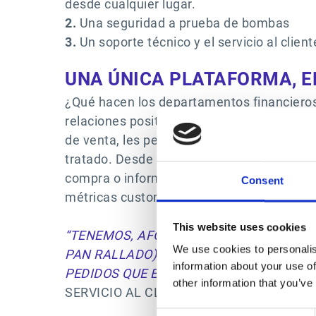
desde cualquier lugar.
2.
Una seguridad a prueba de bombas
3.
Un soporte técnico y el servicio al client
UNA ÚNICA PLATAFORMA, EN
¿Qué hacen los departamentos financieros
relaciones positivas con proveedores y cli
de venta, les permite gestionar, validar, c
tratado. Desde el portal o desde una APP 
compra o informes de gastos; validar, rete
Consent
métricas customizables.
This website uses cookies
“TENEMOS, AFORTUNADAMENTE, MUCHO 
We use cookies to personalis
PAN RALLADO) Y LA DEMANDA ES DES
information about your use of
PEDIDOS QUE ESTAMOS RECIBIENDO. NO 
other information that you’ve
SERVICIO AL CLIENTE EN PASTAS GALLO
Consent