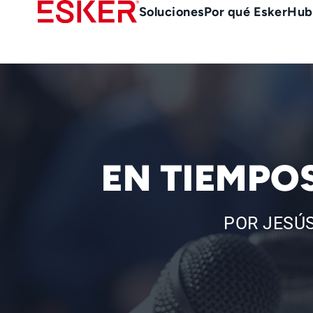
Skip
Main
Soluciones
Por qué Esker
Hub
to
Menu
main
es
content
EN TIEMPOS
POR JESÚS