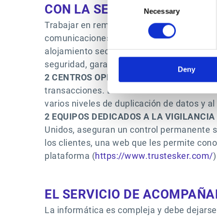
CON LA SEGURIDAD NO SE 
Necessary
Selection
Trabajar en remoto requiere la garantía de
comunicaciones via VPN, firewalls, forma
alojamiento securizado de datos, etc., Esk
seguridad, garantizando la operatividad fr
Deny
2 CENTROS OPERATIVOS INDEPENDIENT
transacciones. Es un sistema de redundan
varios niveles de duplicación de datos y a
2 EQUIPOS DEDICADOS A LA VIGILANCI
Unidos, aseguran un control permanente so
los clientes, una web que les permite cono
plataforma (
https://www.trustesker.com/
)
EL SERVICIO DE ACOMPAÑA
La informática es compleja y debe dejars