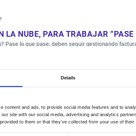
e
 LA NUBE, PARA TRABAJAR “PASE 
? Pase lo que pase, deben seguir gestionando factur
entes. Una plataforma como Esker, que cubre la gesti
onsultar, archivar y recuperar facturas y cualquier ot
para pedidos, facturas o gastos, los usuarios pueden 
ner o reenviar facturas para su revisión, monitorizar 
Details
TRABAJO YA QUE NUESTROS PRODUCTOS SON DE P
e content and ads, to provide social media features and to analy
ORBITADA… AFORTUNADAMENTE CONTAMOS CON ESK
 our site with our social media, advertising and analytics partn
QUIERO NI PENSAR QUE SERÍA DE ESTA CRISIS SIN 
 provided to them or that they’ve collected from your use of their