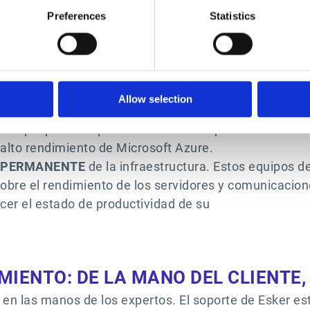
JUEGA
Preferences
Statistics
 que los datos viajen y se alojen de forma segura. Ad
ción continua de todos los empleados sobre las norma
er incorpora funciones en sus infraestructuras que do
ente a cualquier eventualidad.
Allow selection
ES
en sitios diferentes para monitorizar de forma cont
cia que permite que Esker continúe operando incluso
l alto rendimiento de Microsoft Azure.
A PERMANENTE
de la infraestructura. Estos equipos d
bre el rendimiento de los servidores y comunicacione
cer el estado de productividad de su
MIENTO: DE LA MANO DEL CLIENTE
e en las manos de los expertos. El soporte de Esker 