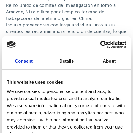
Reino Unido de comités de investigación en torno a
Amazon, Nike e Ikea por el empleo forzoso de
trabajadores de la etnia Uighur en China.
Incluso proveedores con larga andadura junto a sus
clientes les reclaman ahora rendición de cuentas, lo que
a veces termina con la ruptura de vínculos diríamos
históricos: por ejemplo, PricewaterhouseCoopers ha
manifestado recientemente su preocupación por el
“débil gobierno corporativo” de la firma de moda online
Consent
Details
About
Boohoo a raíz de presuntas prácticas de esclavitud
laboral en sus fábricas, hasta el punto de que finalmente
ha renunciado a ser su proveedor de servicios de
This website uses cookies
auditoría.
Accionistas e inversores, asimismo, están empezando a
We use cookies to personalise content and ads, to
mirar muy de cerca lo sostenibles que son sus
provide social media features and to analyse our traffic.
inversiones, tanto desde el punto de vista ambiental
We also share information about your use of our site with
como financiero. Por ejemplo, el banco francés de
our social media, advertising and analytics partners who
inversiones BNP Paribas no volverá a financiar a
may combine it with other information that you’ve
empresas que instalen fábricas alimentadas con carbón,
provided to them or that they’ve collected from your use
porque se trata de actividades de riesgo en las que los