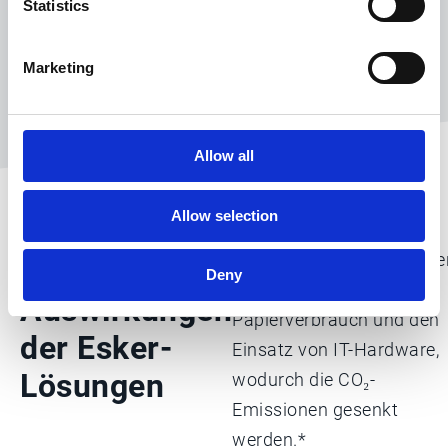
Statistics
Marketing
Allow all
Allow selection
Die
Die Cloud-
Automatisierungslösunge
ökologischen
Deny
von Esker reduzieren den
Auswirkungen
Papierverbrauch und den
der Esker-
Einsatz von IT-Hardware,
Lösungen
wodurch die CO₂-
Emissionen gesenkt
werden.*