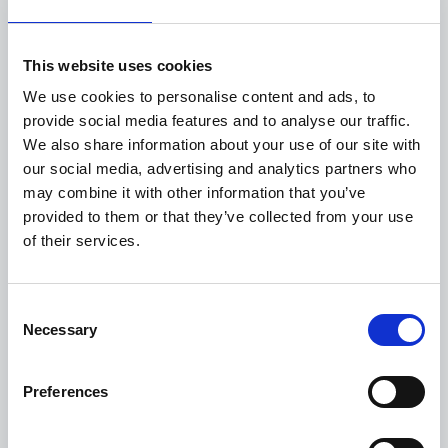
regelmäßig interne Konferenzen zu den
Herausforderungen der digitalen Vernunft
durch, die von dem Gründer von GreenIT.fr
This website uses cookies
geleitet werden.
We use cookies to personalise content and ads, to
provide social media features and to analyse our traffic.
We also share information about your use of our site with
our social media, advertising and analytics partners who
may combine it with other information that you’ve
Lebenszyklus
provided to them or that they’ve collected from your use
der IT-Ausstattung
of their services.
Esker ist bestrebt, den Lebenszyklus
unternehmenseigener IT-Ausrüstung und
elektronischer Geräte so weit wie möglich
Consent
zu verlängern, sei es durch interne
Necessary
Selection
Wartung, Unterstützung durch Lieferanten
oder Rückkaufprogramme für
Mitarbeitende im Austausch gegen
Preferences
Spenden an Wohltätigkeitsorganisationen
ihrer Wahl.