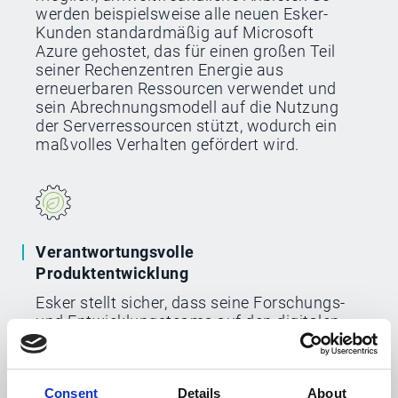
werden beispielsweise alle neuen Esker-
Kunden standardmäßig auf Microsoft
Azure gehostet, das für einen großen Teil
seiner Rechenzentren Energie aus
erneuerbaren Ressourcen verwendet und
sein Abrechnungsmodell auf die Nutzung
der Serverressourcen stützt, wodurch ein
maßvolles Verhalten gefördert wird.
Verantwortungsvolle
Produktentwicklung
Esker stellt sicher, dass seine Forschungs-
und Entwicklungsteams auf den digitalen
Fußabdruck des Softwarebetriebs achten,
indem sie optimierte Dienste und
Energieeffizienz in ihre Lösungen
Consent
Details
About
integrieren. Esker führt außerdem