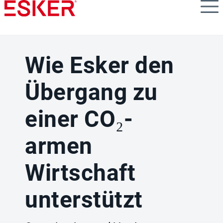
Skip
to
main
content
Wie Esker den
Übergang zu
einer CO₂-
armen
Wirtschaft
unterstützt