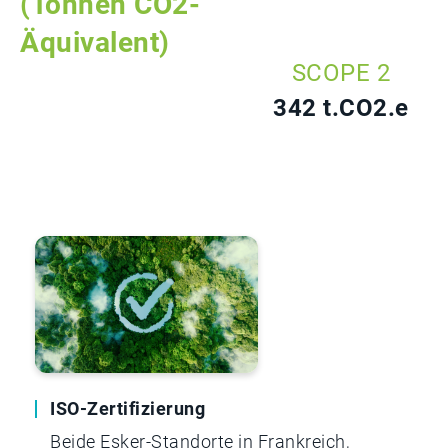
(Tonnen CO2-
Äquivalent)
SCOPE 2
342 t.CO2.e
SCOPE 3
8 065 t.CO2.e
ISO-Zertifizierung
Beide Esker-Standorte in Frankreich,