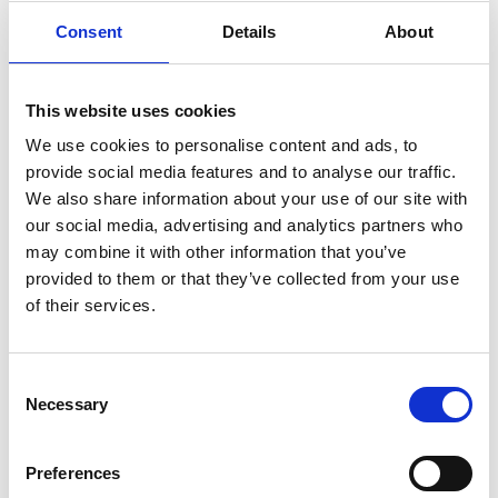
Stack-Erweiterungen konzipiert, die den
Consent
Details
About
strengen Anforderungen des Clean Core Level A
entsprechen, gewährleisten sie nahtlose
This website uses cookies
Kompatibilität und zuverlässige Leistung in Ihrer
We use cookies to personalise content and ads, to
SAP-Umgebung.
provide social media features and to analyse our traffic.
We also share information about your use of our site with
Durch die Automatisierung aller Schritte im
our social media, advertising and analytics partners who
Source-to-Pay (S2P)- und Order-to-Cash (O2C)-
may combine it with other information that you’ve
Cycle können alle zuständigen Führungskräfte,
provided to them or that they’ve collected from your use
of their services.
Teammitglieder, Kunden und Lieferanten schnell
und effizient Informationen austauschen,
wodurch Prozessverzögerungen vermieden
Consent
Necessary
werden.
Selection
Preferences
Demo anfordern