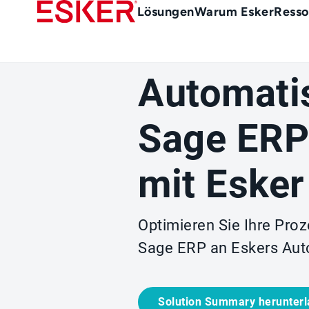
Skip
Main
Lösungen
Warum Esker
Resso
to
menu
main
de
content
Automati
Sage ERP
mit Esker
Optimieren Sie Ihre Pro
Sage ERP an Eskers Aut
Solution Summary herunter