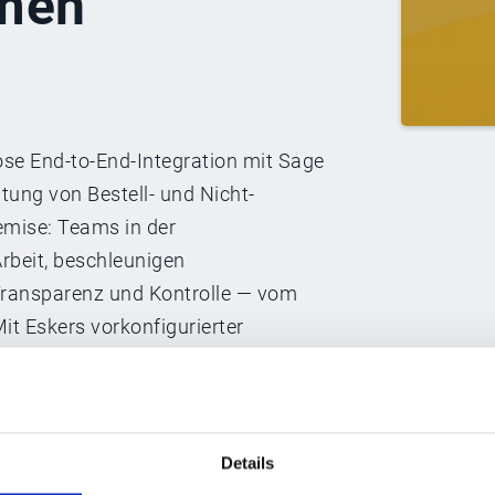
men
lose End-to-End-Integration mit Sage
ung von Bestell- und Nicht-
emise: Teams in der
rbeit, beschleunigen
Transparenz und Kontrolle — vom
t Eskers vorkonfigurierter
its nach drei Tagen kann die erste
hrwert, höhere Effizienz und
Details