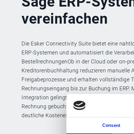
Sage ERP-Syste
vereinfachen
Die Esker Connectivity Suite bietet eine naht
ERP-Systemen und automatisiert die Verarbeit
BestellrechnungenOb in der Cloud oder on-pr
Kreditorenbuchhaltung reduzieren manuelle A
Freigabeprozesse und erhalten vollständige 
Rechnungseingang bis zur Buchung im ERP. Mi
Integration gelingt der Einstieg schnell: Bere
Rechnung gebucht werden, was sofortigen Me
deutliche Kosteneinsparungen ermöglicht.
Consent