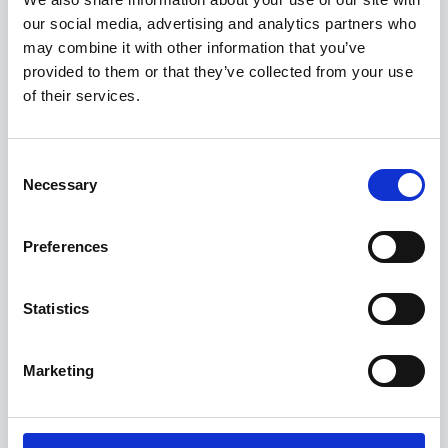
aus Oracle JD Edwards EnterpriseOne für
our social media, advertising and analytics partners who
die Kreditorenbuchhaltung.
may combine it with other information that you’ve
Das Fehlermanagement bei der
provided to them or that they’ve collected from your use
Dokumentenübermittlung
stellt sicher,
of their services.
dass im Falle eines Fehlers beim
Übertragen von Rechnungen oder
Consent
Bestellungen an das Oracle ERP-System
Necessary
Selection
die entsprechenden Informationen dem
User in der Esker-Lösung zur Verfügung
gestellt werden.
Preferences
Für Workflows der Kreditorenbuchhaltung
Statistics
außerhalb des Oracle-ERP-Systems
bieten wir Ihnen eine bessere
Geschäftskontinuität, einen 24/7-Zugriff,
Marketing
die Möglichkeit der Genehmigung durch
Nicht-Oracle-ERP-User, einfachere
Schulungen und eine höhere