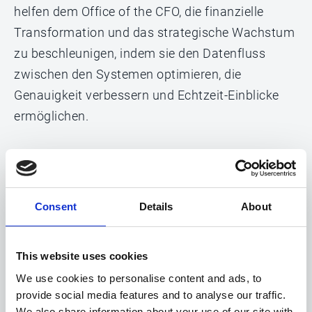
helfen dem Office of the CFO, die finanzielle
Transformation und das strategische Wachstum
zu beschleunigen, indem sie den Datenfluss
zwischen den Systemen optimieren, die
Genauigkeit verbessern und Echtzeit-Einblicke
ermöglichen.
Die automatische
Consent
Details
About
Stammdatensynchronisation
ermöglicht
die Nutzung der Daten aus Oracle E-
Business Suite zur vollständigen
This website uses cookies
Automatisierung der
Kreditorenbuchhaltung und des
We use cookies to personalise content and ads, to
Auftragsmanagements sowie der Daten
provide social media features and to analyse our traffic.
We also share information about your use of our site with