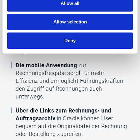
Allow all
Userakzeptanz.
Die schnelle Implementierung der Lösung
Allow selection
ermöglicht eine vollständige
Kommunikation zwischen den Esker-
Deny
Lösungen und Oracle innerhalb weniger
Tage.
Die mobile Anwendung
zur
Rechnungsfreigabe sorgt für mehr
Effizienz und ermöglicht Führungskräften
den Zugriff auf Rechnungen auch
unterwegs.
Über die Links zum Rechnungs- und
Auftragsarchiv
in Oracle können User
bequem auf die Originaldatei der Rechnung
oder Bestellung zugreifen.