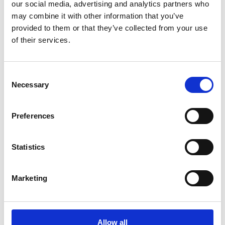
Aufgabenbereiche strategisch nutzen
our social media, advertising and analytics partners who
können. Im Fokus steht die optimale
may combine it with other information that you’ve
Abstimmung von Technologien, Teams und
provided to them or that they’ve collected from your use
Prozessen, die für nachhaltigen
of their services.
Unternehmenserfolg entscheidend sind. Es
behandelt unter anderem folgende Aspekte:
Consent
Necessary
Selection
Die Transformation der CFO-Rolle: vom
klassischen Buchhalter zum strategischen
Preferences
Wachstumsgestalter
Statistics
Eine moderne Definition des „Office of the
CFO“ und dessen Potenzial zur Steigerung
Marketing
von Effizienz und Wertschöpfung
Allow all