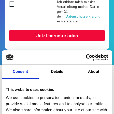
Ich erkläre mich mit der
Verarbeitung meiner Daten
gemäß
der
Datenschutzerklärung
einverstanden.
Jetzt herunterladen
Consent
Details
About
Was steht drin?
This website uses cookies
Dieses White Paper richtet sich an CFOs und
We use cookies to personalise content and ads, to
bietet ihnen neue Einsichten, wie sie ihren
provide social media features and to analyse our traffic.
gestiegenen Einfluss und ihre erweiterten
We also share information about your use of our site with