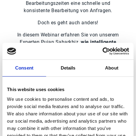
Bearbeitungszeiten eine schnelle und
konsistente Bearbeitung von Anfragen.
Doch es geht auch anders!
In diesem Webinar erfahren Sie von unserem
Experten Pujan Saharkhiz,
wie intelligente
Automatisierung Ihre Auftragsverarbeitung
und die Bearbeitung von Kundenanfragen
effizienter macht
. Durch den Einsatz von KI
Consent
Details
About
verbessern Sie nicht nur die Servicequalität,
sondern entlasten auch Ihre Mitarbeitenden
spürbar.
This website uses cookies
Auf den erfolgreichen Start in ein
We use cookies to personalise content and ads, to
Automatisierungsprojekt legen wir einen
provide social media features and to analyse our traffic.
besonderen Fokus.
Unser Experte Alexander
We also share information about your use of our site with
Keller gibt Ihnen Praxiseinblicke, was Sie für
our social media, advertising and analytics partners who
einen erfolgreichen Start im Blick haben
may combine it with other information that you’ve
müssen. Denn ein gutes Fundament ist
provided to them or that they’ve collected from your use